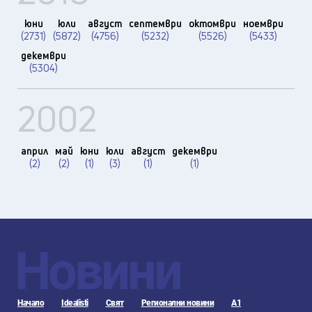
юни
юли
август
септември
октомври
ноември
(2731)
(5872)
(4756)
(5232)
(5526)
(5433)
декември
(5304)
2002
април
май
юни
юли
август
декември
(2)
(2)
(1)
(3)
(1)
(1)
Новини
Начало
Idealisti
Свят
Регионални новини
А1