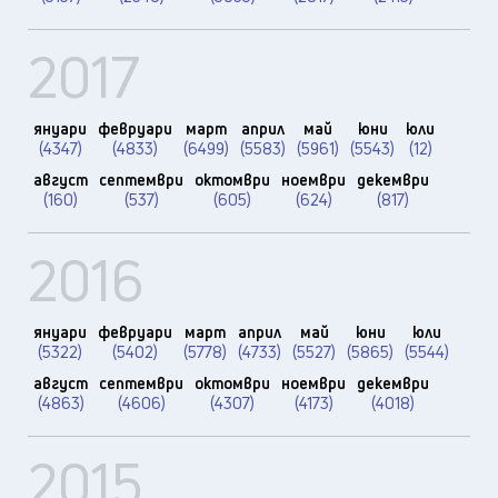
2017
януари
февруари
март
април
май
юни
юли
(4347)
(4833)
(6499)
(5583)
(5961)
(5543)
(12)
август
септември
октомври
ноември
декември
(160)
(537)
(605)
(624)
(817)
2016
януари
февруари
март
април
май
юни
юли
(5322)
(5402)
(5778)
(4733)
(5527)
(5865)
(5544)
август
септември
октомври
ноември
декември
(4863)
(4606)
(4307)
(4173)
(4018)
2015