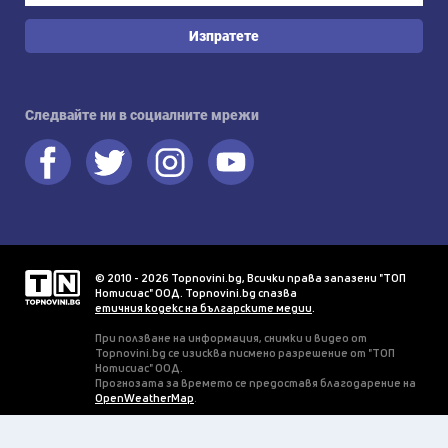
Изпратете
Следвайте ни в социалните мрежи
© 2010 - 2026 Topnovini.bg, Всички права запазени "ТОП
Нотисиас" ООД. Topnovini.bg спазва
етичния кодекс на българските медии
.
При ползване на информация, снимки и видео от
Topnovini.bg се изисква писмено разрешение от "ТОП
Нотисиас" ООД.
Прогнозата за времето се предоставя благодарение на
OpenWeatherMap
.