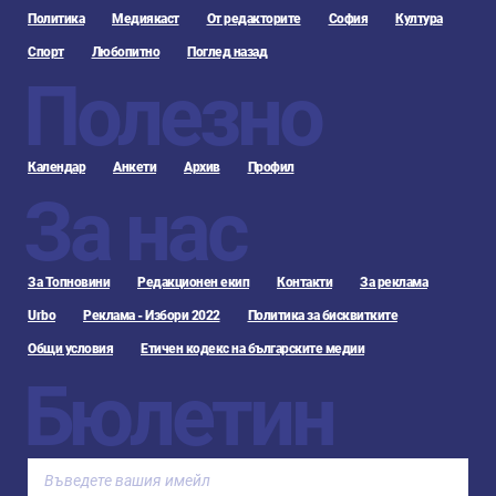
Политика
Медиякаст
От редакторите
София
Култура
Спорт
Любопитно
Поглед назад
Полезно
Календар
Анкети
Архив
Профил
За нас
За Топновини
Редакционен екип
Контакти
За реклама
Urbo
Реклама - Избори 2022
Политика за бисквитките
Общи условия
Етичен кодекс на българските медии
Бюлетин