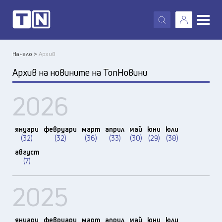
X
Начало >
Архив
Архив на новините на ТопНовини
2026
януари
февруари
март
април
май
юни
юли
(32)
(32)
(36)
(33)
(30)
(29)
(38)
август
(7)
2025
януари
февруари
март
април
май
юни
юли