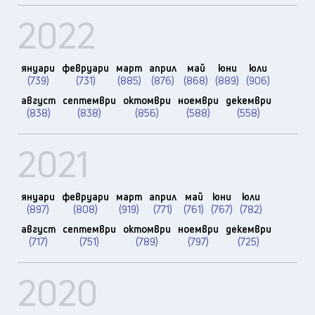
2022
януари
февруари
март
април
май
юни
юли
(739)
(731)
(885)
(876)
(868)
(889)
(906)
август
септември
октомври
ноември
декември
(838)
(838)
(856)
(588)
(558)
2021
януари
февруари
март
април
май
юни
юли
(897)
(808)
(919)
(771)
(761)
(767)
(782)
август
септември
октомври
ноември
декември
(717)
(751)
(789)
(797)
(725)
2020