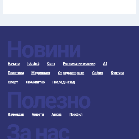
Новини
Начало
Idealisti
Свят
Регионални новини
А1
Политика
Медиякаст
От редакторите
София
Култура
Спорт
Любопитно
Поглед назад
Полезно
Календар
Анкети
Архив
Профил
За нас