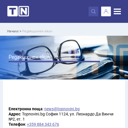
X
Начало >
Редакционен екип
Редакционен екип
Електронна поща
:
news@topnovini.bg
Адрес
: Topnovini.bg София 1124, ул. Леонардо Да Винчи
№2, ет. 1
Телефон
:
+359 884 343 676