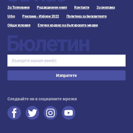
За Топновини
Редакционен екип
Контакти
За реклама
Urbo
Реклама - Избори 2022
Политика за бисквитките
Общи условия
Етичен кодекс на българските медии
Бюлетин
Изпратете
Следвайте ни в социалните мрежи