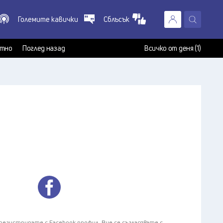
Големите кавички
Сблъсък
X
т
тно
Поглед назад
Всичко от деня (1)
 регистрирате с Facebook
профил, Вие се съгласявате с