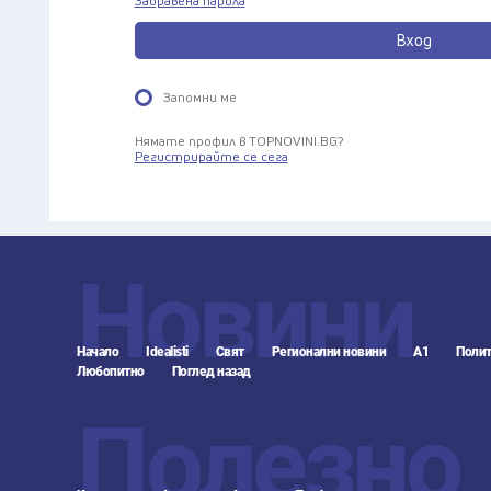
Забравена парола
Вход
Запомни ме
Нямате профил в TOPNOVINI.BG?
Регистрирайте се сега
Новини
Начало
Idealisti
Свят
Регионални новини
А1
Полит
Любопитно
Поглед назад
Полезно