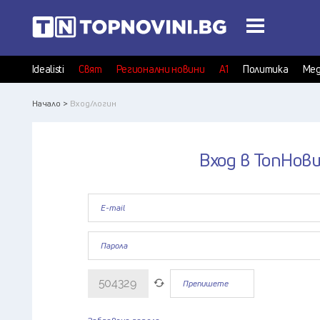
Idealisti
Свят
Регионални новини
А1
Политика
Мед
Начало >
Вход/логин
Вход в ТопНов