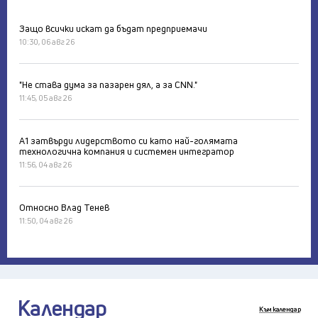
Защо всички искат да бъдат предприемачи
10:30, 06 авг 26
"Не става дума за пазарен дял, а за CNN."
11:45, 05 авг 26
А1 затвърди лидерството си като най-голямата
технологична компания и системен интегратор
11:56, 04 авг 26
Относно Влад Тенев
11:50, 04 авг 26
Календар
Към календар