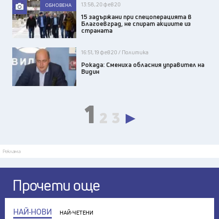
13:58, 20 фев 20
ОБНОВЕНА
15 задържани при спецоперацията в
Благоевград, не спират акциите из
страната
16:51, 19 фев 20 / Политика
Рокада: Смениха обласния управител на
Видин
1
2
3
Реклама
Прочети още
НАЙ-НОВИ
НАЙ-ЧЕТЕНИ