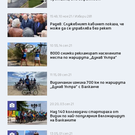
15:49, 10 ное 21 / Избори 2в1
Радев: Служебният кабинет показа, че
може да се управлява без рекет
10:55, 14 сеп 21
8000 снимки рекламират населените
места по маршрута „Дунав Ултра“
11:15, 09 сеп 21
Видинчанин измина 700 км по маршрута
„Дунав Ултра“ с Балканче
20:20, 03 сеп 21
Над 140 колоездачи стартираха от
Видин по най-популярния веломаршрут
на Балканите
13:05, 01 сеп 21