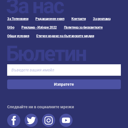
За нас
За Топновини
Редакционен екип
Контакти
За реклама
Urbo
Реклама - Избори 2022
Политика за бисквитките
Общи условия
Етичен кодекс на българските медии
Бюлетин
Изпратете
Следвайте ни в социалните мрежи