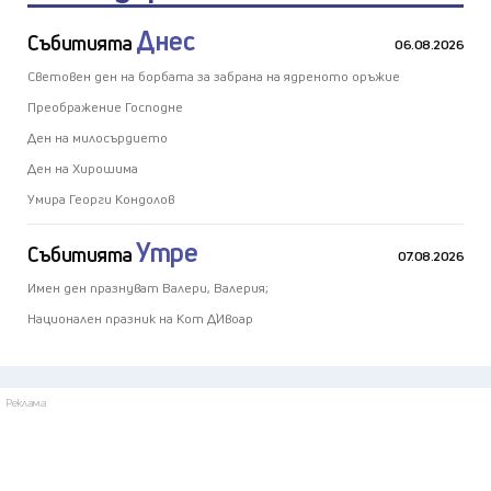
Днес
Събитията
06.08.2026
Световен ден на борбата за забрана на ядреното оръжие
Преображение Господне
Ден на милосърдието
Ден на Хирошима
Умира Георги Кондолов
Утре
Събитията
07.08.2026
Имен ден празнуват Валери, Валерия;
Национален празник на Кот Д`Ивоар
Реклама