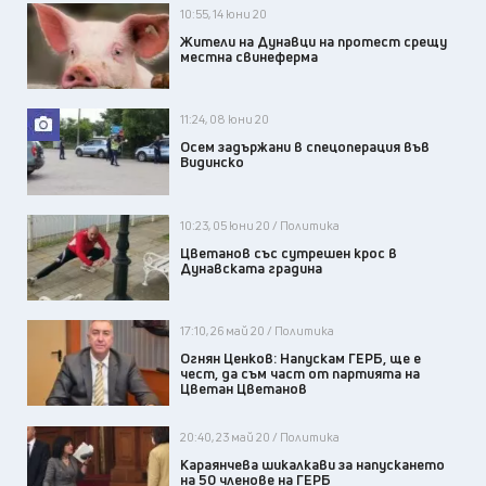
10:55, 14 юни 20
Жители на Дунавци на протест срещу
местна свинеферма
11:24, 08 юни 20
Осем задържани в спецоперация във
Видинско
10:23, 05 юни 20 / Политика
Цветанов със сутрешен крос в
Дунавската градина
17:10, 26 май 20 / Политика
Огнян Ценков: Напускам ГЕРБ, ще е
чест, да съм част от партията на
Цветан Цветанов
20:40, 23 май 20 / Политика
Караянчева шикалкави за напускането
на 50 членове на ГЕРБ