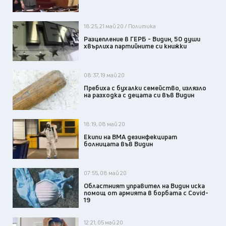
18:25, 21 май 20 / Политика
Разцепление в ГЕРБ - Видин, 50 души
хвърлиха партийните си книжки
08:37, 19 май 20
Пребиха с бухалки семейство, излязло
на разходка с децата си във Видин
18:19, 08 май 20
Екипи на ВМА дезинфекцират
болницата във Видин
07:55, 08 май 20
Областният управител на Видин иска
помощ от армията в борбата с Covid-
19
12:21, 05 май 20