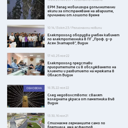
ЕРМ Запад мобилизира допълнителни
екипи за отстраняване на авариите,
причинени от лошото време
10:14, 13 окт 23 / Регионални новини
Електрохолд оборудва учебен кабинет
по електротехника в ПГ „Проф. д–р
Асен Златаров“, Видин
17:40, 25 ное 22
Електрохолд представи
приоритетите си в обслужването на
клиенти и развитието на мрежата в
Област Видин
16:35, 22 ное 22
ОБНОВЕНА
След недоволството: свалят
коледната украса от паметника във
Видин
13:30, 16 ное 21
Стигнахме германците само по
бретцела, ама асфалтов…