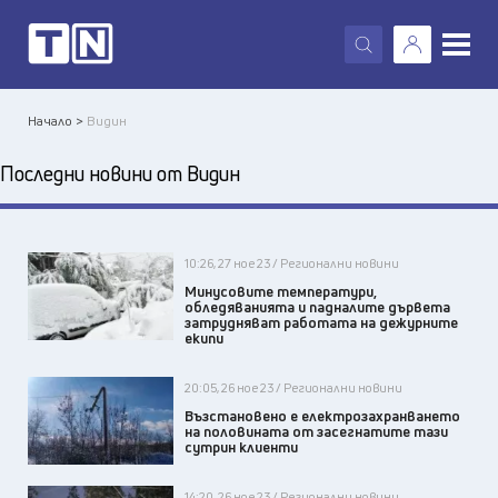
X
Начало >
Видин
Последни новини от Видин
10:26, 27 ное 23 / Регионални новини
Минусовите температури,
обледяванията и падналите дървета
затрудняват работата на дежурните
екипи
20:05, 26 ное 23 / Регионални новини
Възстановено е електрозахранването
на половината от засегнатите тази
сутрин клиенти
14:20, 26 ное 23 / Регионални новини