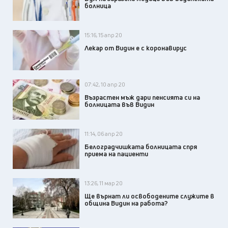
болница
15:16, 15 апр 20
Лекар от Видин е с коронавирус
07:42, 10 апр 20
Възрастен мъж дари пенсията си на
болницата във Видин
11:14, 06 апр 20
Белоградчишката болницата спря
приема на пациенти
13:26, 11 мар 20
Ще върнат ли освободените служите в
община Видин на работа?