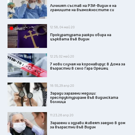
Личният състав на РЗИ-Видин е на
границите на възможностите си
12:58, 04 май 20
ВИДЕО
Прокуратурата разкри обира на
църквата във Видин
12:25, 02 май 20
7 нови случая на коронавирус в Дома за
възрастни в село Гара Орешец
18:55, 29 апр 20
Заради заразени медици:
преструктуриране във видинската
болница
11:23, 28 апр 20
Заразени и здрави живеят заедно в дом
за възрастни във Видин