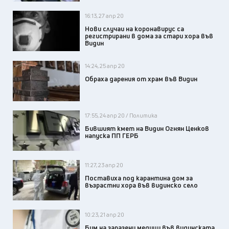
16:13, 27 апр 20
Нови случаи на коронавирус са
регистрирани в дома за стари хора във
Видин
14:24, 25 апр 20
Обраха дарения от храм във Видин
17:55, 24 апр 20 / Политика
Бившият кмет на Видин Огнян Ценков
напуска ПП ГЕРБ
11:27, 23 апр 20
Поставиха под карантина дом за
възрастни хора във видинско село
10:23, 21 апр 20
Бум на заразени медици във видинската