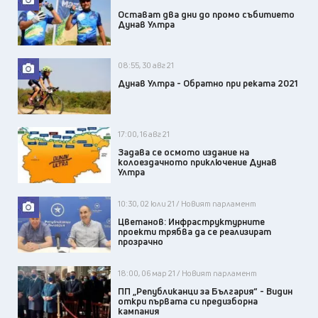
Остават два дни до промо събитието
Дунав Ултра
08:55, 30 авг 21
Дунав Ултра - Обратно при реката 2021
17:00, 16 авг 21
Задава се осмото издание на
колоездачното приключение Дунав
Ултра
10:30, 02 юли 21 / Новият парламент
Цветанов: Инфраструктурните
проекти трябва да се реализират
прозрачно
18:00, 06 мар 21 / Новият парламент
ПП „Републиканци за България“ - Видин
откри първата си предизборна
кампания