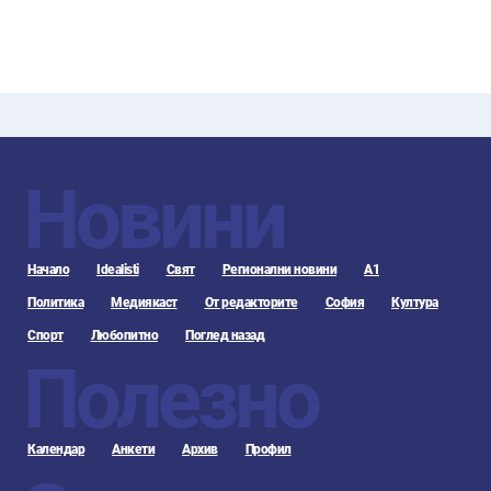
Новини
Начало
Idealisti
Свят
Регионални новини
А1
Политика
Медиякаст
От редакторите
София
Култура
Спорт
Любопитно
Поглед назад
Полезно
Календар
Анкети
Архив
Профил