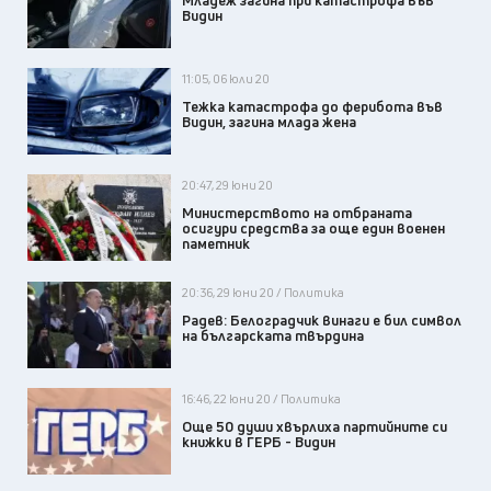
Младеж загина при катастрофа във
Видин
11:05, 06 юли 20
Тежка катастрофа до ферибота във
Видин, загина млада жена
20:47, 29 юни 20
Министерството на отбраната
осигури средства за още един военен
паметник
20:36, 29 юни 20 / Политика
Радев: Белоградчик винаги е бил символ
на българската твърдина
16:46, 22 юни 20 / Политика
Още 50 души хвърлиха партийните си
книжки в ГЕРБ - Видин