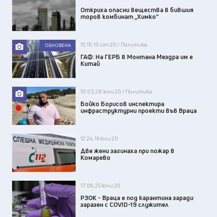
Откриха опасни вещества в бившия
торов комбинат „Химко”
15:15, 10 сеп 20 / Политика
ОБНОВЕНА
ГАФ: На ГЕРБ в Монтана Мездра им е
Китай
10:03, 28 юли 20 / Политика
Бойко Борисов инспектира
ВИДЕО
инфраструктурни проекти във Враца
12:24, 16 юли 20
Две жени загинаха при пожар в
Комарево
17:09, 25 юни 20
РЗОК - Враца е под карантина заради
заразен с COVID-19 служител