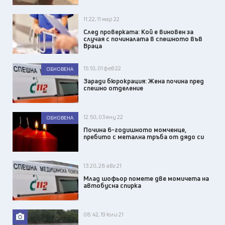
11:22, 11 мар 22
След проверката: Кой е виновен за
случая с починалата в спешното във
Враца
15:10, 01 фев 22
ОБНОВЕНА
Заради бюрокрация: Жена почина пред
спешно отделение
12:50, 03 яну 22
ОБНОВЕНА
Почина 6-годишното момченце,
пребито с метална тръба от дядо си
13:20, 28 авг 21
Млад шофьор помете две момичета на
автобусна спирка
08:42, 19 юли 21