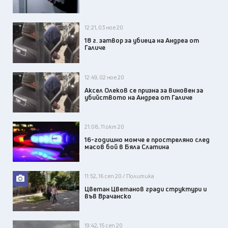
12:21, 03 ное 20
18 г. затвор за убиеца на Андреа от
Галиче
12:49, 02 ное 20
Аксел Олеков се призна за виновен за
убийството на Андреа от Галиче
21:08, 11 окт 20
16-годишно момче е простреляно след
масов бой в Бяла Слатина
11:52, 16 сеп 20 / Политика
Цветан Цветанов гради структури и
във Врачанско
19:42, 15 сеп 20