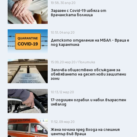
19:58, 30 апр 20
Заразен с Covid-19 избяга от
врачанската болница
10:51, 04 апр 20
Детското отделение на МБАЛ - Враца е
под карантина
15:09, 20 мар 20 / Политика
Започва обществено обсъждане за
обявяването на десет нови защитени
зони
10:13, 12 мар 20
17-годишен ограбил и набил възрастен
инвалид
11:52, 09 мар 20
Жена почина пред входа на спешния
център във Враца