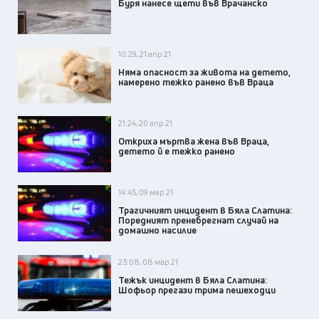
Буря нанесе щети във Врачанско
10:29, 21 апр 21
Няма опасност за живота на детето,
намерено тежко ранено във Враца
21:24, 20 апр 21
Откриха мъртва жена във Враца,
детето й е тежко ранено
14:45, 09 мар 21
Трагичният инцидент в Бяла Слатина:
Поредният пренебрегнат случай на
домашно насилие
23:08, 08 мар 21
Тежък инцидент в Бяла Слатина:
Шофьор прегази трима пешеходци