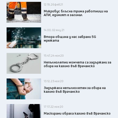
12:19, 26 фев 21
Микробус блъсна трима работници на
АПИ, единият е загинал
14:00, 02 яну 21
Втора община у нас забрани 5G
мрежата
15:47, 24 ное 20
Непълнолетни момчета са задържани за
обира на казино във Врачанско
13:12, 23 ное 20
Задържаха непълнолетен за обира на
казино във Врачанско
17:17, 22 ное 20
Маскирани обраха казино във Врачанско