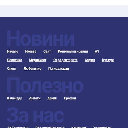
Новини
Начало
Idealisti
Свят
Регионални новини
А1
Политика
Медиякаст
От редакторите
София
Култура
Спорт
Любопитно
Поглед назад
Полезно
Календар
Анкети
Архив
Профил
За нас