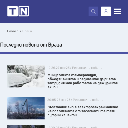
X
Начало >
Враца
Последни новини от Враца
10:26, 27 ное 23 / Регионални новини
Минусовите температури,
обледяванията и падналите дървета
затрудняват работата на дежурните
екипи
20:05, 26 ное 23 / Регионални новини
Възстановено е електрозахранването
на половината от засегнатите тази
сутрин клиенти
14:20, 26 ное 23 / Регионални новини