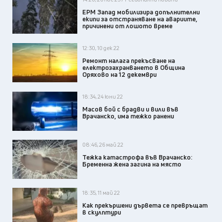
ЕРМ Запад мобилизира допълнителни
екипи за отстраняване на авариите,
причинени от лошото време
12:30, 10 дек 22
Ремонт налага прекъсване на
електрозахранването в Община
Оряхово на 12 декември
18:34, 24 юни 22
Масов бой с брадви и вили във
Врачанско, има тежко ранени
08:46, 26 май 22
Тежка катастрофа във Врачанско:
Бременна жена загина на място
18:35, 11 май 22
Как прекършени дървета се превръщат
в скулптури