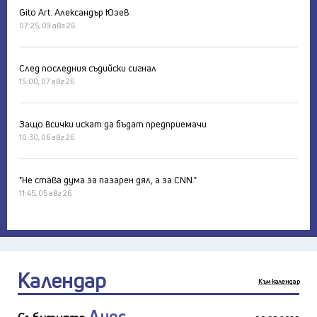
Gito Art: Александър Юзев
07:25, 09 авг 26
След последния съдийски сигнал
15:00, 07 авг 26
Защо всички искат да бъдат предприемачи
10:30, 06 авг 26
"Не става дума за пазарен дял, а за CNN."
11:45, 05 авг 26
Календар
Към календар
Днес