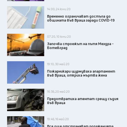
14:00, 24 юни 20
Временно ограничават достъпа до
общината във Враца заради COVID-19
07:20, 10 юни 20
Започва строежът на пътя Мездра -
Ботевград
19:10, 30 май 20
Пожарникари щурмуваха апартамент
във Враца, откриха мъртва жена
16:36, 20 май 20
Предотвратиха атентат срещу съдия
във Враца
19:46, 16 май 20
Все още отстраняват пораженията