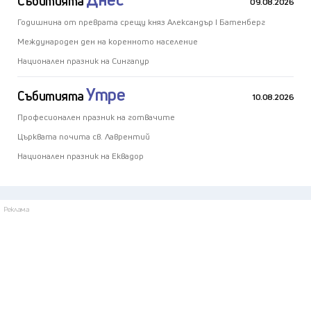
Събитията
09.08.2026
Годишнина от преврата срещу княз Александър I Батенберг
Международен ден на коренното население
Национален празник на Сингапур
Утре
Събитията
10.08.2026
Професионален празник на готвачите
Църквата почита св. Лаврентий
Национален празник на Еквадор
Реклама