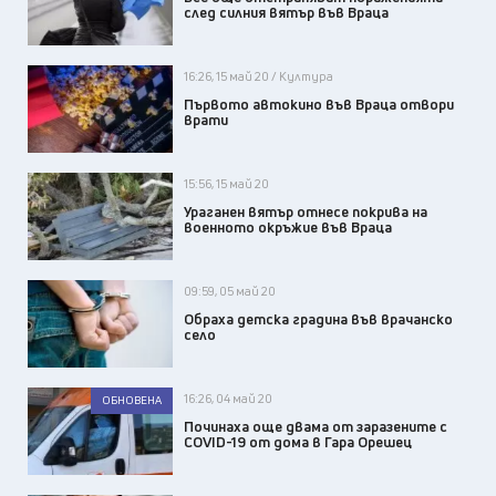
след силния вятър във Враца
16:26, 15 май 20 / Култура
Първото автокино във Враца отвори
врати
15:56, 15 май 20
Ураганен вятър отнесе покрива на
военното окръжие във Враца
09:59, 05 май 20
Обраха детска градина във врачанско
село
16:26, 04 май 20
ОБНОВЕНА
Починаха още двама от заразените с
COVID-19 от дома в Гара Орешец