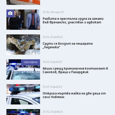
16:30, 08 мар 20
Разбита е престъпна група за измами
във Врачанско, участвал и адвокат
16:20, 25 фев 20
Срути се входът на пещерата
„Леденика“
16:24, 14 фев 20
ОБНОВЕНА
Акции срещу криминалния контингент в
Самоков, Враца и Пазарджик
15:07, 14 фев 20
Откриха мъртва майка на две деца от
село Нивянин
23:02, 12 фев 20