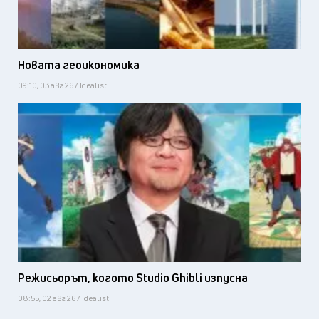
Новата геоикономика
09:10, 03 авг 26 / Idealisti
Режисьорът, когото Studio Ghibli изпусна
08:55, 02 авг 26 / Idealisti