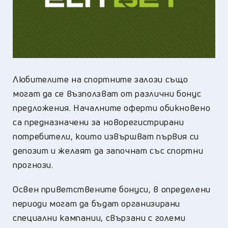
Любителите на спортните залози също
могат да се възползват от различни бонус
предложения. Началните оферти обикновено
са предназначени за новорегистрирани
потребители, които извършват първия си
депозит и желаят да започнат със спортни
прогнози.
Освен приветствените бонуси, в определени
периоди могат да бъдат организирани
специални кампании, свързани с големи