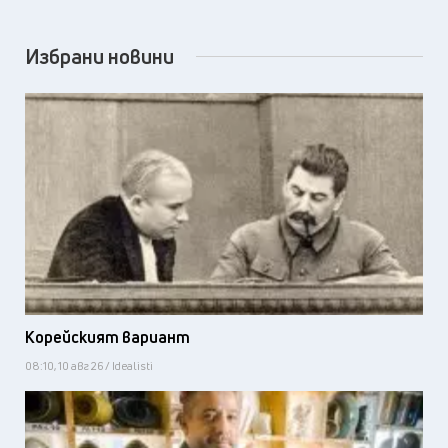
Избрани новини
Корейският вариант
08:10, 10 авг 26 / Idealisti