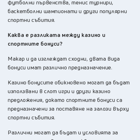
футболни първенства, тенис турнири,
баскетболни шампионати и други популярни
спортни събития.
Каква е разликата между казино и
спортните бонуси?
Макар и да изглеждат сходни, двата вида
бонуси имат различно предназначение.
Казино бонусите обикновено могат да бъдат
използвани в слот игри и други казино
предложения, докато спортните бонуси са
предназначени за поставяне на залози върху
спортни събития.
Различни могат да бъдат и условията за