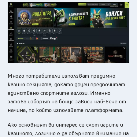
Много потребители използват предимно
казино секцията, докато други предпочитат
единствено спортните залози. Именно
затова изборът на бонус зависи най-вече от
начина, по който използвате платформата.
Ако основният ви интерес са слот игрите и
казиното, логично е да обърнете внимание на