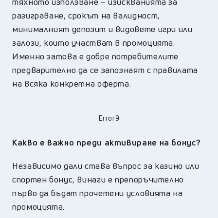
тяхното използване – изискванията за
разиграване, срокът на валидност,
минималният депозит и видовете игри или
залози, които участват в промоцията.
Именно затова е добре потребителите
предварително да се запознаят с правилата
на всяка конкретна оферта.
Error9
Какво е важно преди активиране на бонус?
Независимо дали става въпрос за казино или
спортен бонус, винаги е препоръчително
първо да бъдат прочетени условията на
промоцията.