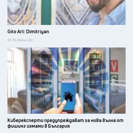
Gito Art: Dimitriyan
08:15, 26 юли 26 /
Киберексперти предупреждават за нова вълна от
фишинг измами в България