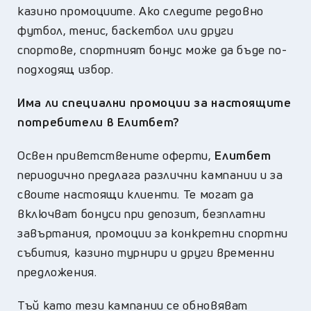
казино промоциите. Ако следите редовно
футбол, тенис, баскетбол или други
спортове, спортният бонус може да бъде по-
подходящ избор.
Има ли специални промоции за настоящите
потребители
в Елитбет
?
Освен приветствените оферти,
Елитбет
периодично предлага различни кампании и за
своите настоящи клиенти. Те могат да
включват бонуси при депозит, безплатни
завъртания, промоции за конкретни спортни
събития, казино турнири и други временни
предложения.
Тъй като тези кампании се обновяват