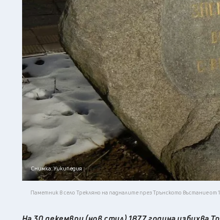
Снимка: Уикипедия
Паметник в село Трекляно на падналите през Трънското въстание от 1
На 30 декември (нов стил) 1877 година избухва 