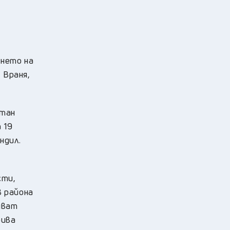
ането на
 Враня,
итан
 19
ндил.
сти,
в района
яват
рива