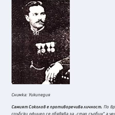
Снимка: Уикипедия
Самият Соколов е противоречива личност.
По вр
сръбски офицер се обявява за „стар сърбин” а че