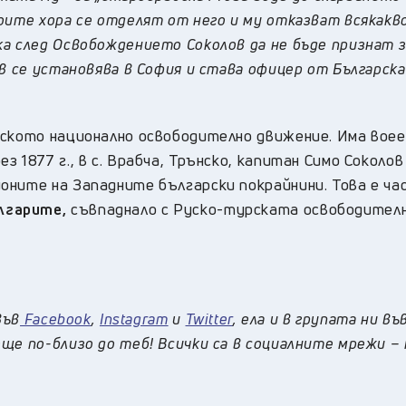
оите хора се отделят от него и му отказват всякакв
а след Освобождението Соколов да не бъде признат 
ов се установява в София и става офицер от Българск
рското национално освободително движение. Има воее
 1877 г., в с. Врабча, Трънско, капитан Симо Соколов
оните на Западните български покрайнини. Това е ча
лгарите,
съвпаднало с Руско-турската освободителн
във
Facebook
,
Instagram
и
Twitter
, ела и в групата ни въ
ще по-близо до теб! Всички са в социалните мрежи –