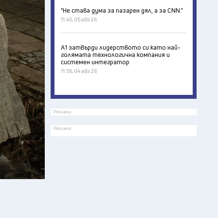
"Не става дума за пазарен дял, а за CNN."
11:45, 05 авг 26
А1 затвърди лидерството си като най-
голямата технологична компания и
системен интегратор
11:56, 04 авг 26
Реклама
Реклама