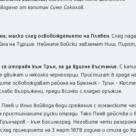
водено от капитан Симо Соколов.
на, малко след освобождението на Плевен.
След пад
война на Турция. Нейните войски завземат Ниш, Пирот,
се отправя към Трън, за да вдигне въстание.
С кап
е движат и няколко черногорци. Пристигат в града на
иците освобождават района на Брезник - Трън - Кюсте
слабо въоръжени, преди всичко с хладно оръжие.
о Пеев и Ильо войвода води сражения с османските ча
а пристигналите руски отряди. Тако Пеев действа и 
н Грънчаров - към Босилеград. Неговите чети разгром
 след примирието на 3 март 1878 година и стига до К