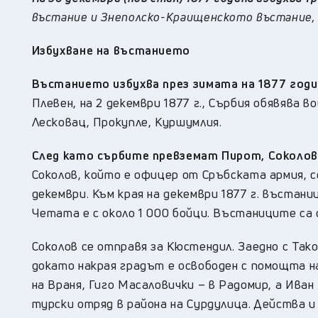
въстание и Знеполско-Краищенското въстание, 
Избухване на въстанието
Въстанието избухва през зимата на 1877 годи
Плевен, на 2 декември 1877 г., Сърбия обявява 
Лесковац, Прокупле, Куршумлия.
След като сърбите превземат Пирот, Соколов 
Соколов, който е офицер от Сръбската армия, с
декември. Към края на декември 1877 г. въстан
Четата е с около 1 000 бойци. Въстаниците са 
Соколов се отправя за Кюстендил. Заедно с Так
докато накрая градът е освободен с помощта н
на Враня, Гиго Масаловички – в Радомир, а Ива
турски отряд в района на Сурдулица. Действа и