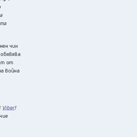
о
за
ата
нен чин
 обявява
ст от
а война
в
Viber
!
 ние