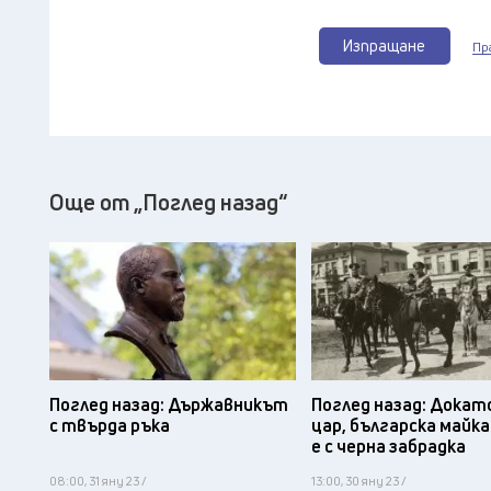
Изпращане
Пр
Още от „Поглед назад“
Поглед назад: Държавникът
Поглед назад: Докат
с твърда ръка
цар, българска майка
е с черна забрадка
08:00, 31 яну 23 /
13:00, 30 яну 23 /