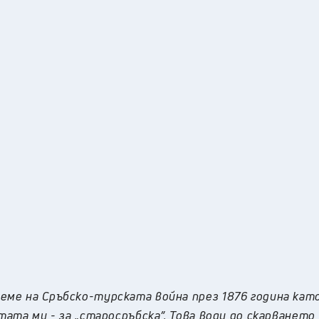
еме на Сръбско-турската война през 1876 година кат
тата му - за „старосръбска”. Това води до скарването 