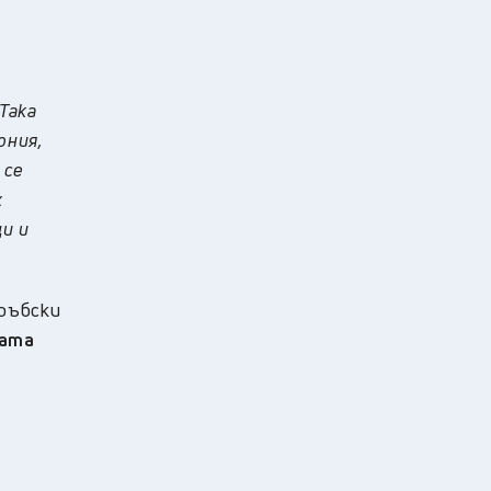
Така
ония,
 се
х
и и
сръбски
ката