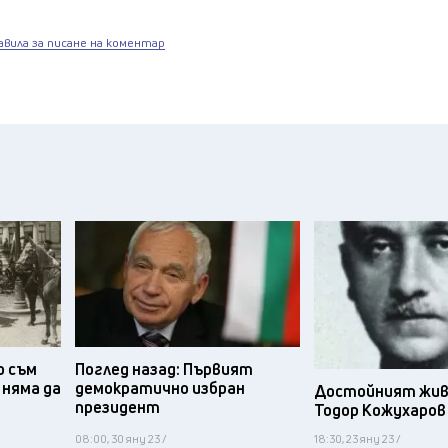
авила за писане на коментар
о съм
Поглед назад: Първият
 няма да
демократично избран
Достойният жив
президент
Тодор Кожухаров
08:00, 30 яну 23 /
18:30, 23 яну 23 /