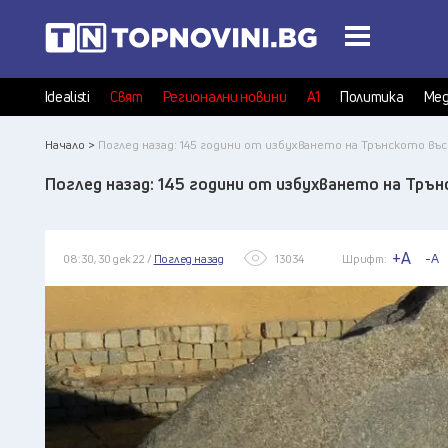
Idealisti
Свят
Регионални новини
А1
Политика
Мед
Начало >
Поглед назад: 145 години от избухването на Трънското въ
Поглед назад: 145 години от избухването на Тръ
+A
-A
08:30, 30 дек 22 /
Поглед назад
13034
Шрифт: