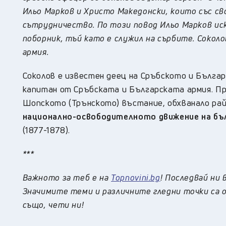
Ильо Марков и Христо Македонски, които със св
сътрудничество. По този повод Ильо Марков иск
поборник, тъй като е служил на сърбите. Сокол
армия.
Соколов е известен деец на Сръбското и Бълга
капитан от Сръбската и Българската армия. През
Шопското (Трънското) въстание, обхванало рай
национално-освободителното движение на бъ
(1877-1878).
***
Важното за теб е на
Topnovini.bg
! Последвай ни 
Значимите теми и различните гледни точки са о
също, чети ни!