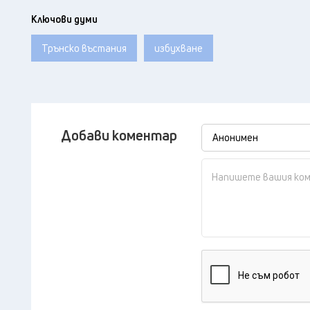
Ключови думи
Трънско въстания
избухване
Добави коментар