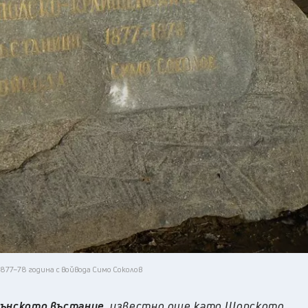
22
°C
Плевен
,
22
°C
Пловдив
,
21
°C
Разград
,
23
°C
Русе
,
22
°C
Силистра
,
21
°C
Сливен
,
16
°C
Смолян
,
21
°C
София
,
20
°C
Стара Загора
,
22
°C
Търговище
,
24
°C
Хасково
,
21
°C
Шумен
,
22
°C
Ямбол
,
877–78 година с войвода Симо Соколов
Трънското въстание,
известно още като Шопското