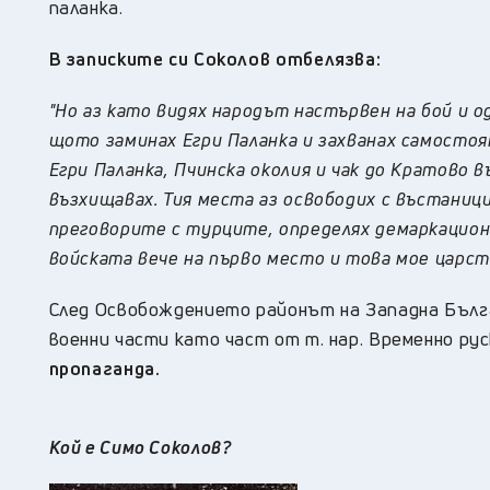
паланка.
В записките си Соколов отбелязва:
"Но аз като видях народът настървен на бой и 
щото заминах Егри Паланка и захванах самостоя
Егри Паланка, Пчинска околия и чак до Кратово
възхищавах. Тия места аз освободих с въстаниц
преговорите с турците, определях демаркацион
войската вече на първо место и това мое царств
След Освобождението районът на Западна Бълга
военни части като част от т. нар. Временно ру
пропаганда.
Кой е Симо Соколов?