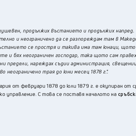
одушевен, продължих въстанието и продължих напред. 
телно и неограничено да се разпореждам там в Макед
 въстанието се простря и такива има там юнаци, щото
ите и бях неограничен господар, така щото сам праве
ни предели, нареждах съдии администрация, свещениц
о неограничено трая до юни месец 1878 г.".
рия от февруари 1878 до юли 1879 г. е окупиран от 
ско управление. С това се поставя началото на
сръбс