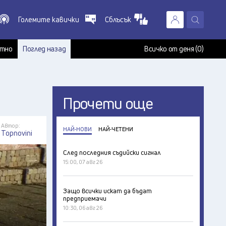
Големите кавички
Сблъсък
X
т
тно
Поглед назад
Всичко от деня (0)
Прочети още
Автор:
НАЙ-НОВИ
НАЙ-ЧЕТЕНИ
Topnovini
След последния съдийски сигнал
15:00, 07 авг 26
Защо всички искат да бъдат
предприемачи
10:30, 06 авг 26