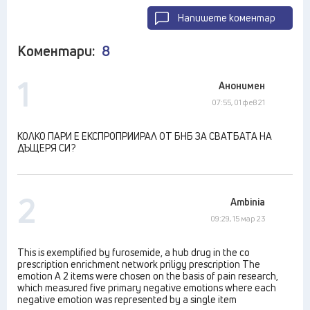
Напишете коментар
Коментари:
8
1
Анонимен
07:55, 01 фев 21
КОЛКО ПАРИ Е ЕКСПРОПРИИРАЛ ОТ БНБ ЗА СВАТБАТА НА
ДЪЩЕРЯ СИ?
2
Ambinia
09:29, 15 мар 23
This is exemplified by furosemide, a hub drug in the co
prescription enrichment network priligy prescription The
emotion A 2 items were chosen on the basis of pain research,
which measured five primary negative emotions where each
negative emotion was represented by a single item