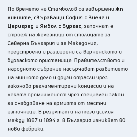
По времето на Стамболов са завършени
жп
линиите, свързващи София с Виена и
Цариград и Ямбол с Бургас,
започнат е
строеж на железници от столицата за
Северна България и за Македония,
преустроени и разширени са варненското и
бургаското пристанище. Правителството и
народното събрание насърчават развитието
на минното дело и други отрасли чрез
законово регламентирани концесии и на
леката промишленост чрез специален закон
за снабдяване на армията от местни
източници. В резултат и на тези усилия
между 1887 и 1894 г. в България изникват 80
нови фабрики.