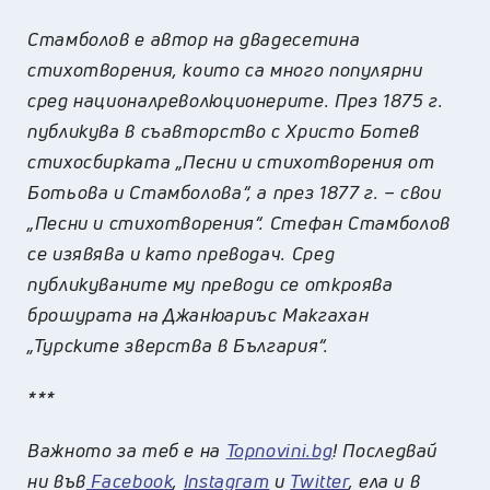
Стамболов е автор на двадесетина
стихотворения, които са много популярни
сред националреволюционерите. През 1875 г.
публикува в съавторство с Христо Ботев
стихосбирката „Песни и стихотворения от
Ботьова и Стамболова“, а през 1877 г. – свои
„Песни и стихотворения“. Стефан Стамболов
се изявява и като преводач. Сред
публикуваните му преводи се откроява
брошурата на Джанюариъс Макгахан
„Турските зверства в България“.
***
Важното за теб е на
Topnovini.bg
! Последвай
ни във
Facebook
,
Instagram
и
Twitter
, ела и в