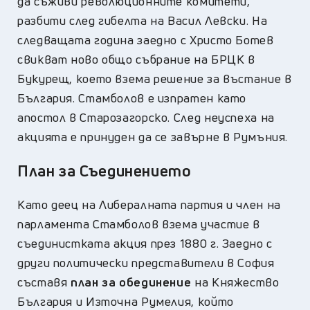
да съживи революционните комитети,
разбити след гибелта на Васил Левски. На
следващата година заедно с Христо Ботев
свикват ново общо събрание на БРЦК в
Букурещ, което взема решение за въстание в
България. Стамболов е изпратен като
апостол в Старозагорско. След неуспеха на
акцията е принуден да се завърне в Румъния.
План за Съединението
Като деец на Либералната партия и член на
парламента Стамболов взема участие в
съединистката акция през 1880 г. Заедно с
други политически представители в София
съставя
план за обединение
на Княжество
България и Източна Румелия, който