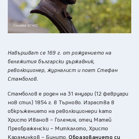
Снимка: БГНЕС
Навършват се 169 г. от рождението на
бележития български държавник,
революционер, журналист и поет Стефан
Стамболов.
Стамболов е роден на 31 януари (12 февруари
нов стил) 1854 г. в Търново. Израства в
обкръжението на революционери като
Христо Иванов – Големия, отец Матей
Преображенски – Миткалото, Христо
Караминков – Бунито.
Образованието си