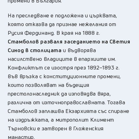
промени в България.
На преследване е подложена и църквата,
която отказва да признае нежелания от
Русия Фердинанд. В края на 1888 г.
Стамболов разваля заседанието на Светия
Синод в столицата
и въдворява
насилствено владиците в епархиите им.
Конфликтът се изостря през 1892–1893 г.
във връзка с конституционните промени,
които позволяват на бъдещия
престолонаследник да изповядва вяра,
различна от източноправославната. Тогава
Стамболов заплашва Екзархията със спиране
на издръжката, а митрополит Климент
Търновски е затворен в Гложенския
манастир.