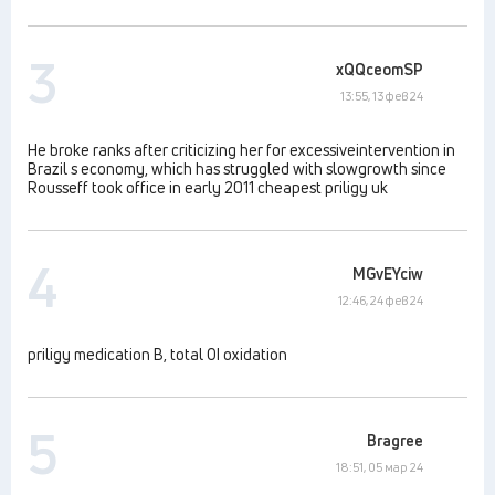
3
xQQceomSP
13:55, 13 фев 24
He broke ranks after criticizing her for excessiveintervention in
Brazil s economy, which has struggled with slowgrowth since
Rousseff took office in early 2011 cheapest priligy uk
4
MGvEYciw
12:46, 24 фев 24
priligy medication B, total ОІ oxidation
5
Bragree
18:51, 05 мар 24