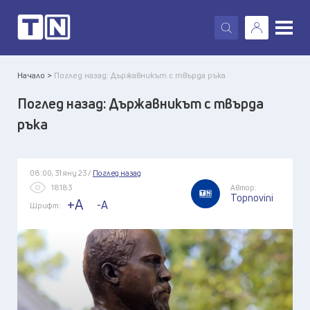
X
Начало >
Поглед назад: Държавникът с твърда ръка
Поглед назад: Държавникът с твърда
ръка
08:00, 31 яну 23 /
Поглед назад
18183
Автор:
Topnovini
+A
-A
Шрифт: