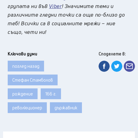
групата ни във
Viber
! Значимите теми и
различните гледни точки са още по-близо до
теб! Всички са в социалните мрежи – ние
също, чети ни!
Ключови думи
Споделете в:
поглед назад
Стефан Стамболов
рождение
166 г.
революционер
държавник