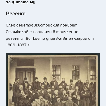
защитата му.
Регент
След деветоавгустовския преврат
Стамболов е назначен в тричленно
регентство, което управлява България от
1886–1887 г.