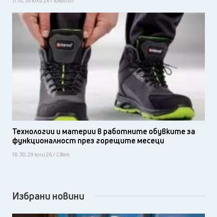
11:10, 30 юли 26 / Idealisti
Технологии и материи в работните обувките за
функционалност през горещите месеци
18:30, 29 юли 26 / Свят
Избрани новини