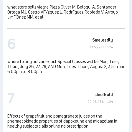
what store sells viagra Plaza Oliver M, Beloqui A, Santander
Ortega MJ, Castro VГЎzquez L, RodrГ­guez Robledo V, Arroyo
JimГ©nez MM, et al
6
Smeleadly
08:55, 27 апр 24
where to buy nolvadex pct Special Classes will be Mon, Tues,
Thurs, July 26, 27, 29, AND Mon, Tues, Thurs, August 2, 3 5, from
6 00pm to 8 00pm
7
ideofRold
00:06, 03 юни 24
Effects of grapefruit and pomegranate juices on the
pharmacokinetic properties of dapoxetine and midazolam in
healthy subjects cialis online no prescription