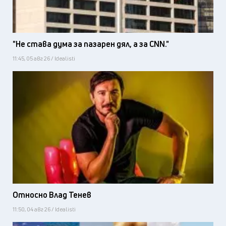
"Не става дума за пазарен дял, а за CNN."
11:45, 05 авг 26 / Idealisti
Относно Влад Тенев
11:50, 04 авг 26 / Idealisti