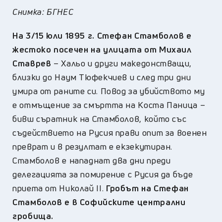
Снимка: БГНЕС
На 3/15 юли 1895 г. Стефан Стамболов е
жестоко посечен на улицата от Михаил
Ставрев
– Хальо и други македонстващи,
близки до Наум Тюфекчиев и след три дни
умира от раните си. Повод за убийството му
е отмъщение за смъртта на Коста Паница –
бивш съратник на Стамболов, който със
съдействието на Русия прави опит за военен
преврат и в резултат е екзекутиран.
Стамболов е нападнат два дни преди
делегацията за помирение с Русия да бъде
приета от Николай II.
Гробът на Стефан
Стамболов е в Софийските централни
гробища.