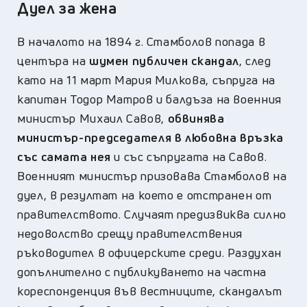
Дуел за жена
В началото на 1894 г. Стамболов попада в
центъра на
шумен публичен скандал
, след
като на 11 март Мария Милкова, съпруга на
капитан Тодор Матров и балдъза на военния
министър Михаил Савов,
обвинява
министър-председателя в любовна връзка
със самата нея
и със съпругата на Савов.
Военният министър призовава Стамболов на
дуел, в резултат на което е отстранен от
правителството. Случаят предизвиква силно
недоволство срещу правителствения
ръководител в офицерските среди. Раздухан
допълнително с публикуването на частна
кореспонденция във вестниците, скандалът