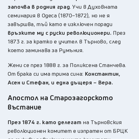
започва в родния град
. Учи в Духовната
семинария в Одеса (1870–1872), но не я
завършва, тъй като е изключен поради
връзките му с руски революционери.
През
1873 г. за кратко е учител в Търново, след
което заминава за Румъния.
Жени се през 1888 г. за Поликсена Станчева.
От брака си има трима сина:
Константин,
Асен и Стефан, и една дъщеря – Вера.
Апостол на Старозагорското
въстание
През 1874 г. като делегат
на Търновския
революционен комитет е изпратен от БРЦК