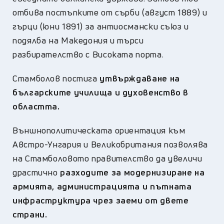
отбива постъпките от сърби (август 1889) и
гърци (юни 1891) за антиосмански съюз и
подялба на Македония и търси
разбирателство с Високата порта.
Стамболов постига
утвърждаване на
българските училища и духовенство в
областта.
Външнополитическата ориентация към
Австро-Унгария и Великобритания позволява
на Стамболовото правителство да увеличи
драстично
разходите за модернизиране на
армията, администрацията и пътната
инфраструктура чрез заеми от двете
страни.