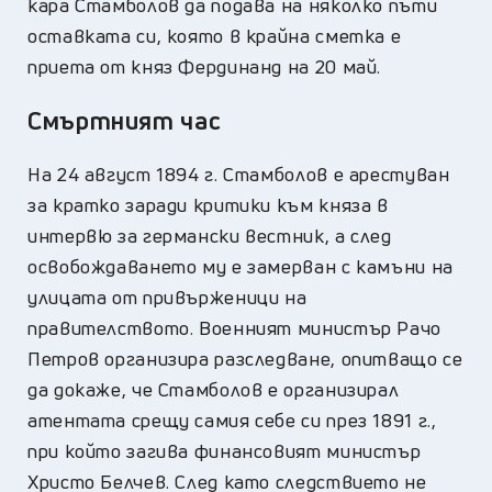
кара Стамболов да подава на няколко пъти
оставката си, която в крайна сметка е
приета от княз Фердинанд на 20 май.
Смъртният час
На 24 август 1894 г. Стамболов е арестуван
за кратко заради критики към княза в
интервю за германски вестник, а след
освобождаването му е замерван с камъни на
улицата от привърженици на
правителството. Военният министър Рачо
Петров организира разследване, опитващо се
да докаже, че Стамболов е организирал
атентата срещу самия себе си през 1891 г.,
при който загива финансовият министър
Христо Белчев. След като следствието не