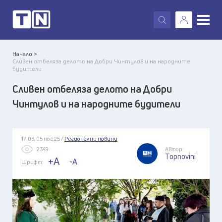
X
Начало >
Сливен отбеляза делото на Добри Чинтулов и на народните
будители
Сливен отбеляза делото на Добри
Чинтулов и на народните будители
17:03, 05 ное 25 /
Регионални новини
2349
Автор:
Topnovini
+A
-A
Шрифт: