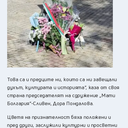
Това са и предците ни, които са ни завещали
духът, културата и историята“, каза от своя
страна председателят на сдружение „Мати
Болгария“-Сливен, Дора Пондалова.
Цветя на признателност бяха положени и
пред други, заслужили културни и просветни