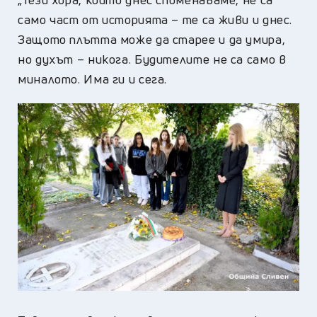
само част от историята – те са живи и днес.
Защото плътта може да старее и да умира,
но духът – никога. Будителите не са само в
миналото. Има ги и сега.