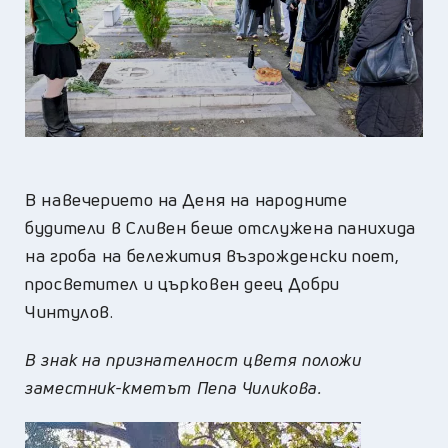
В навечерието на Деня на народните
будители в Сливен беше отслужена панихида
на гроба на бележития възрожденски поет,
просветител и църковен деец Добри
Чинтулов.
В знак на признателност цветя положи
заместник-кметът Пепа Чиликова.