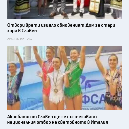
Отвори врати изцяло обновеният Дом за стари
хора в Сливен
21:40, 02 юли 26 /
Акробати от Сливен ще се състезават с
националния отбор на световното в Италия