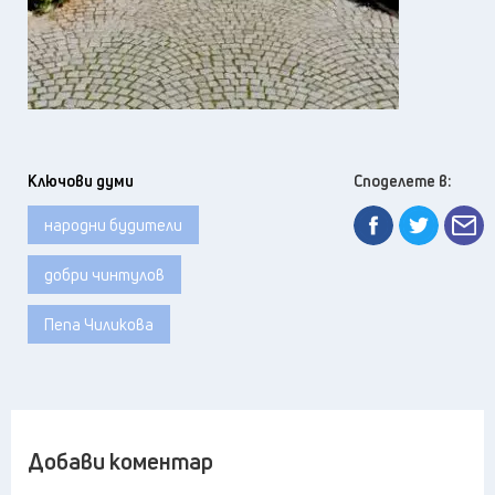
Ключови думи
Споделете в:
народни будители
добри чинтулов
Пепа Чиликова
Добави коментар