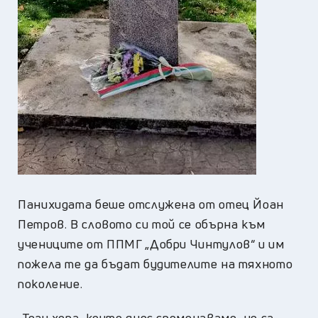
Панихидата беше отслужена от отец Йоан
Петров. В словото си той се обърна към
учениците от ППМГ „Добри Чинтулов“ и им
пожела те да бъдат будителите на тяхното
поколение.
„Тези хора, които днес споменаваме, не са