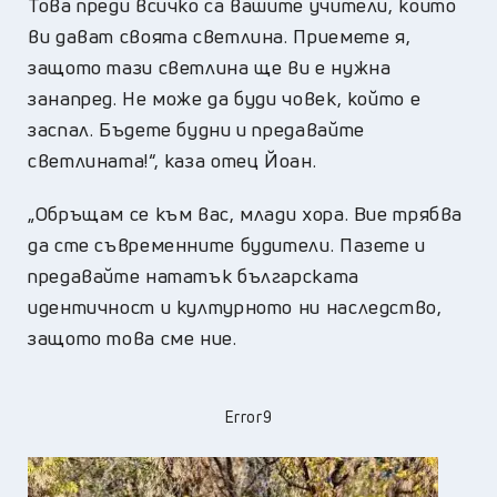
Това преди всичко са вашите учители, които
ви дават своята светлина. Приемете я,
защото тази светлина ще ви е нужна
занапред. Не може да буди човек, който е
заспал. Бъдете будни и предавайте
светлината!“, каза отец Йоан.
„Обръщам се към вас, млади хора. Вие трябва
да сте съвременните будители. Пазете и
предавайте нататък българската
идентичност и културното ни наследство,
защото това сме ние.
Error9