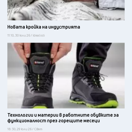
Новата кройка на индустрията
11:10, 30 юли 26 / Idealisti
Технологии и материи в работните обувките за
функционалност през горещите месеци
18:30, 29 юли 26 / Свят