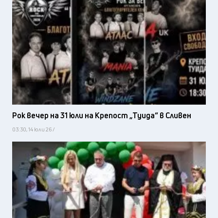
Рок вечер на 31 юли на Крепост „Туида“ в Сливен
03:30, 14 юли 26 /