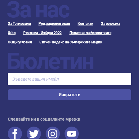
За нас
За Топновини
Редакционен екип
Контакти
За реклама
Urbo
Реклама - Избори 2022
Политика за бисквитките
Общи условия
Етичен кодекс на българските медии
Бюлетин
Изпратете
Следвайте ни в социалните мрежи