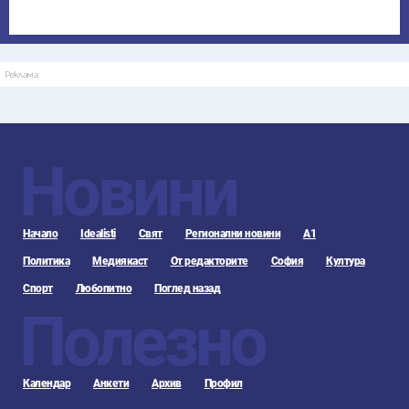
Реклама
Новини
Начало
Idealisti
Свят
Регионални новини
А1
Политика
Медиякаст
От редакторите
София
Култура
Спорт
Любопитно
Поглед назад
Полезно
Календар
Анкети
Архив
Профил