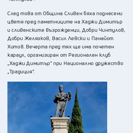
След това от Община Сливен бяха поднесени
цветя пред паметниците на Хаджи Димитър
и сливенските възрожденци, Добри Чинтулов,
Добри Желязков, Васил Левски и Панайот
Хитов. Вечерта пред тях ще има почетен
караул, организиран от Регионален клуб
„Хаджи Димитър“ при Национално дружество
„Традиция“.