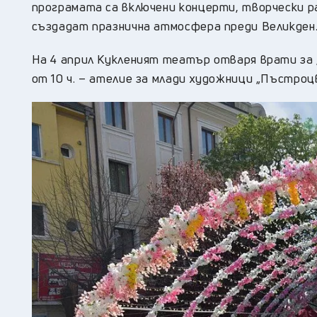
програмата са включени концерти, творчески р
създадат празнична атмосфера преди Великден
На 4 април Кукленият театър отваря врати за „Р
от 10 ч. – ателие за млади художници „Пъстро