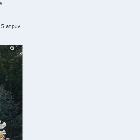
е
 5 април