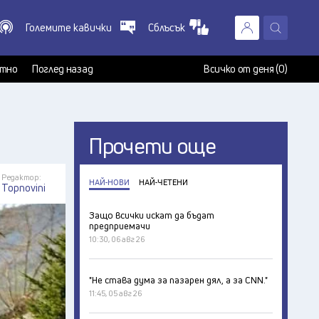
Големите кавички
Сблъсък
X
т
тно
Поглед назад
Всичко от деня (0)
Прочети още
Редактор:
НАЙ-НОВИ
НАЙ-ЧЕТЕНИ
Topnovini
Защо всички искат да бъдат
предприемачи
10:30, 06 авг 26
"Не става дума за пазарен дял, а за CNN."
11:45, 05 авг 26