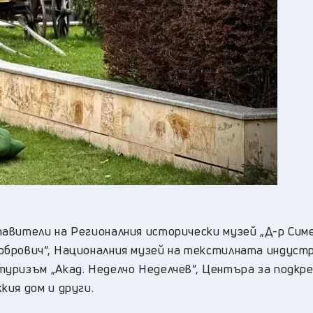
авители на Регионалния исторически музей „Д-р Сим
брович“, Националния музей на текстилната индустр
уризъм „Акад. Неделчо Неделчев“, Центъра за подкре
ия дом и други.