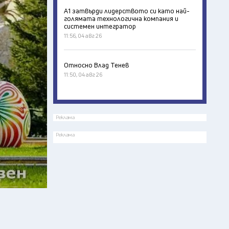
А1 затвърди лидерството си като най-
голямата технологична компания и
системен интегратор
11:56, 04 авг 26
Относно Влад Тенев
11:50, 04 авг 26
Реклама
Реклама