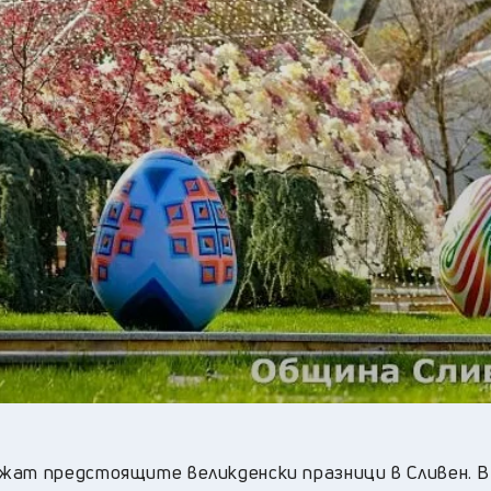
24
°C
Перник
,
29
°C
Плевен
,
29
°C
Пловдив
,
28
°C
Разград
,
29
°C
Русе
,
29
°C
Силистра
,
27
°C
Сливен
,
22
°C
Смолян
,
24
°C
София
,
28
°C
Стара Загора
,
28
°C
Търговище
,
27
°C
Хасково
,
28
°C
Шумен
,
28
°C
Ямбол
,
жат предстоящите великденски празници в Сливен. В