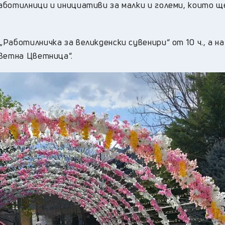
аботилници и инициативи за малки и големи, които щ
.
аботилничка за великденски сувенири“ от 10 ч., а на
цветна Цветница“.