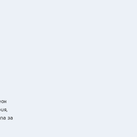
еон
ия,
па за