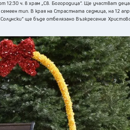
от 12:30 ч. в храм „Св. Богородица“. Ще участват дец
семеен тип. В края на Страстната седмица, на 12 ап
ий Солунски“ ще бъде отбелязано Възкресение Христов