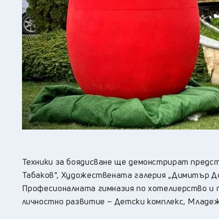
Техники за боядисване ще демонстрират предст
Табаков“, Художествената галерия „Димитър До
Професионалната гимназия по хотелиерство и т
личностно развитие – Детски комплекс, Младежк