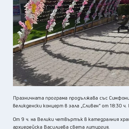
Празничната програма продължава със Симфонич
великденски концерт в зала „Сливен“ от 18:30 ч.
От 9 ч. на Велики четвъртък в катедралния хра
архиерейска Василиева света литургия.