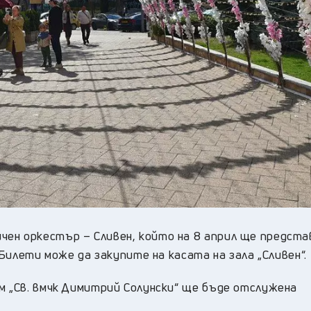
ен оркестър – Сливен, който на 8 април ще предста
 Билети може да закупите на касата на зала „Сливен“.
м „Св. вмчк Димитрий Солунски“ ще бъде отслужена