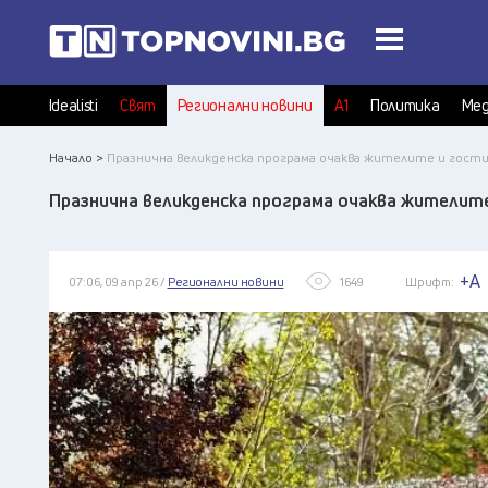
Idealisti
Свят
Регионални новини
А1
Политика
Мед
Начало >
Празнична великденска програма очаква жителите и гости
Празнична великденска програма очаква жителит
+A
07:06, 09 апр 26 /
Регионални новини
1649
Шрифт: