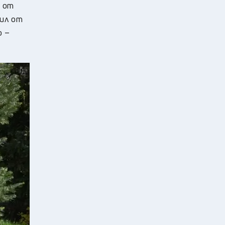
а от
рил от
о –