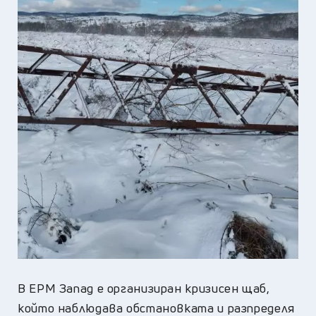
В ЕРМ Запад е организиран кризисен щаб,
който наблюдава обстановката и разпределя