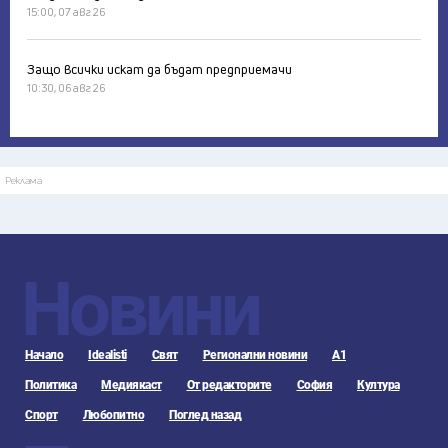
15:00, 07 авг 26
Защо всички искат да бъдат предприемачи
10:30, 06 авг 26
Реклама
Новини
Начало
Idealisti
Свят
Регионални новини
А1
Политика
Медиякаст
От редакторите
София
Култура
Спорт
Любопитно
Поглед назад