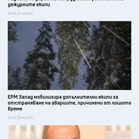
дежурните екипи
10:26, 27 ное 23 /
ЕРМ Запад мобилизира допълнителни екипи за
отстраняване на авариите, причинени от лошото
време
14:20, 26 ное 23 /