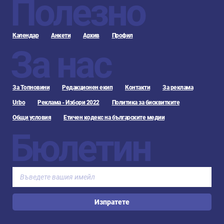
Полезно
Календар
Анкети
Архив
Профил
За нас
За Топновини
Редакционен екип
Контакти
За реклама
Urbo
Реклама - Избори 2022
Политика за бисквитките
Общи условия
Етичен кодекс на българските медии
Бюлетин
Изпратете