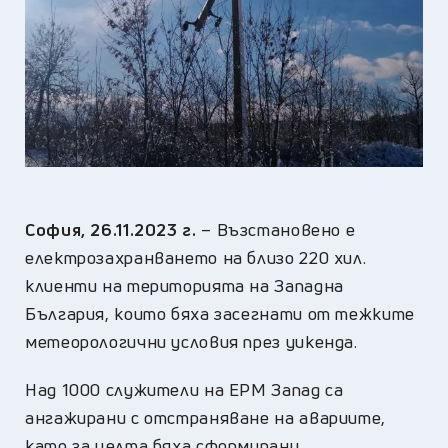
София,
26
.11.2023 г.
– Възстановено е
електрозахранването на близо 220 хил.
клиенти на територията на Западна
България, които бяха засегнати от тежките
метеорологични условия през уикенда.
Над 1000 служители на ЕРМ Запад са
ангажирани с отстраняване на авариите,
като за целта бяха сформирани