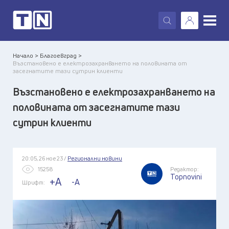
X
Начало >
Благоевград >
Възстановено е електрозахранването на половината от
засегнатите тази сутрин клиенти
Възстановено е електрозахранването на
половината от засегнатите тази
сутрин клиенти
20:05, 26 ное 23 /
Регионални новини
15258
Редактор:
Topnovini
+A
-A
Шрифт: