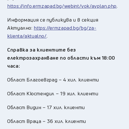
https://info.ermzapad.bg/webint/vok/avplan.php
.
Информация се публикува и в секция
Актуално:
https://ermzapad.bg/bg/za-
klienta/aktualno/
.
Справка за клиентите без
електрозахранване по области
към 18:00
часа:
Област Благоевград – 4 хил. клиенти
Област Кюстендил – 19 хил. клиенти
Област Видин – 17 хил. клиенти
Област Враца – 36 хил. клиенти