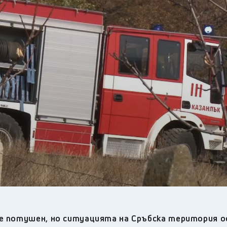
22
°C
Перник
,
27
°C
Плевен
,
27
°C
Пловдив
,
26
°C
Разград
,
27
°C
Русе
,
27
°C
Силистра
,
25
°C
Сливен
,
20
°C
Смолян
,
23
°C
София
,
25
°C
Стара Загора
,
26
°C
Търговище
,
24
°C
Хасково
,
26
°C
Шумен
,
26
°C
Ямбол
,
 е потушен, но ситуацията на Сръбска територия 