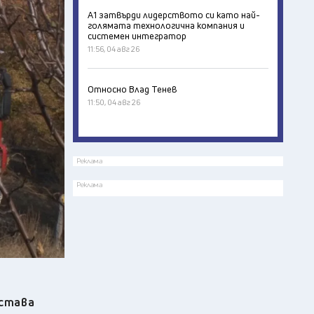
А1 затвърди лидерството си като най-
голямата технологична компания и
системен интегратор
11:56, 04 авг 26
Относно Влад Тенев
11:50, 04 авг 26
Реклама
Реклама
остава