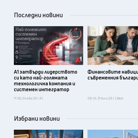
Последни новини
А1 затвърди лидерството
Финансовите навици
си като най-голямата
съвременния българ
технологична компания и
системен интегратор
11:56, 04 авг 26 / А1
08:41, 31 юли 26 / Свят
Избрани новини