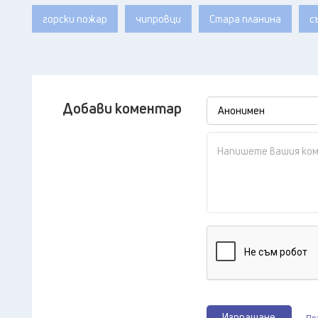
горски пожар
чипровци
Стара планина
с
Добави коментар
Изпращане
Пр