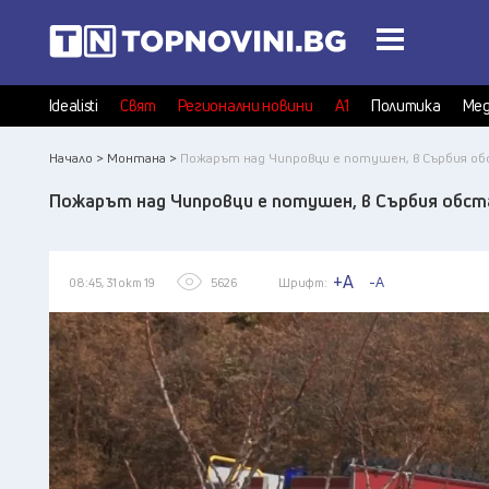
Idealisti
Свят
Регионални новини
А1
Политика
Мед
Начало >
Монтана >
Пожарът над Чипровци е потушен, в Сърбия о
Пожарът над Чипровци е потушен, в Сърбия обс
+A
-A
08:45, 31 окт 19
5626
Шрифт: