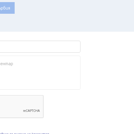
ърбия
авила за писане на коментар