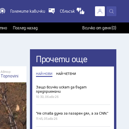
Големите кавички
Сблъсък
X
т
тно
Поглед назад
Всичко от деня (0)
Прочети още
Автор:
НАЙ-НОВИ
НАЙ-ЧЕТЕНИ
Topnovini
Защо всички искат да бъдат
предприемачи
10:30, 06 авг 26
"Не става дума за пазарен дял, а за CNN."
11:45, 05 авг 26