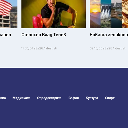
зарен
Относно Влад Тенев
Новата геоикон
11:50, 04 авг 26 / Idealisti
09:10, 03 авг 26 / Idealisti
ика
Медиякаст
От редакторите
София
Култура
Спорт