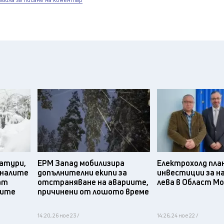
атури,
ЕРМ Запад мобилизира
Електрохолд пла
дналите
допълнителни екипи за
инвестиции за на
ат
отстраняване на авариите,
лева в Област М
ните
причинени от лошото време
14:20, 26 ное 23 /
14:26, 24 ное 22 /