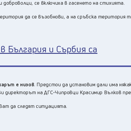
и доброволци, се включиха в гасенето на стихията.
ритория да се възобнови, а на сръбска територия т
в България и Сърбия са
жарът е низов
. Предстои да установим дали има няка
аяви директорът на ДГС-Чипровци Красимир Вълков пр
ват да следят ситуацията.