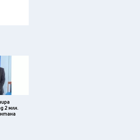
нира
д 2 млн.
онтана