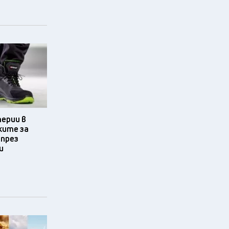
терии в
ките за
 през
и