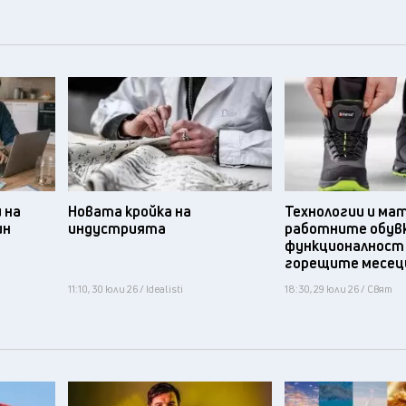
 на
Новата кройка на
Технологии и ма
ин
индустрията
работните обув
функционалност
горещите месец
11:10, 30 юли 26 / Idealisti
18:30, 29 юли 26 / Свят