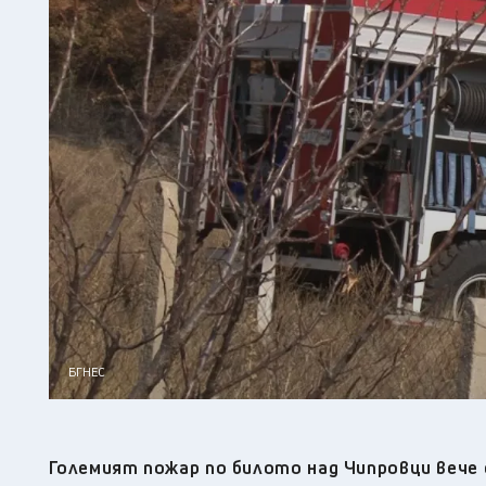
БГНЕС
Големият пожар по билото над Чипровци вече