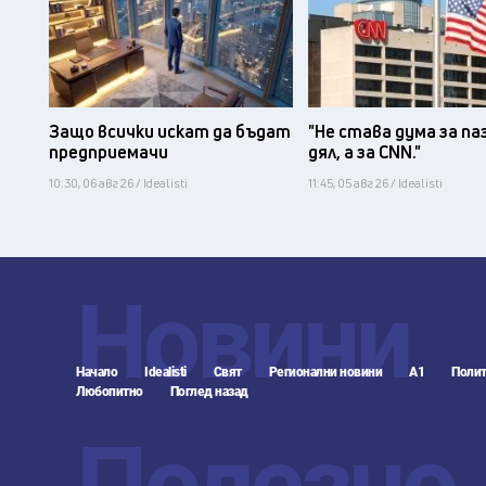
Защо всички искат да бъдат
"Не става дума за па
предприемачи
дял, а за CNN."
10:30, 06 авг 26 / Idealisti
11:45, 05 авг 26 / Idealisti
Новини
Начало
Idealisti
Свят
Регионални новини
А1
Полит
Любопитно
Поглед назад
Полезно