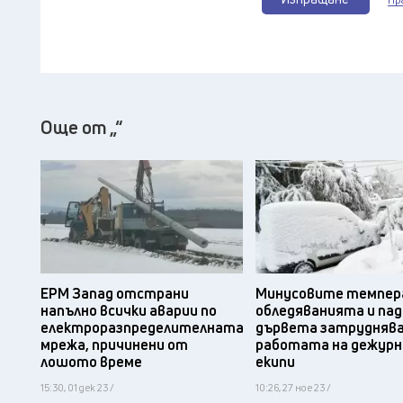
Още от „“
EРМ Запад отстрани
Минусовите темпер
напълно всички аварии по
обледяванията и па
електроразпределителната
дървета затрудняв
мрежа, причинени от
работата на дежур
лошото време
екипи
15:30, 01 дек 23 /
10:26, 27 ное 23 /