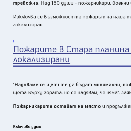
тревожна.
Над 150 души - пожарникари, военни 
Изключва се възможността пожарът на наша те
локализиран.
Пожарите в Стара планина 
локализирани
"
Надяваме се щетите да бъдат минимални, по
щета върху гората, но се надявам, че няма", з
Пожарникарите остават на място
и продължа
Ключови думи