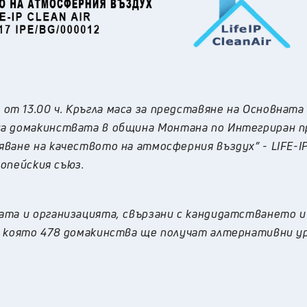
)
от 13.00 ч.
Кръгла маса за представяне на
Основната 
на домакинствата в община
Монтана по Интегриран 
яване на качеството на атмосферния въздух”
-
LIFE-I
ропейския съюз.
ата и организацията, свързани с кандидатстването и
в която 478 домакинства ще получат алтернативни у