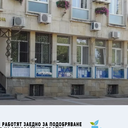
28
°C
Перник
,
29
°C
Плевен
,
31
°C
Пловдив
,
27
°C
Разград
,
30
°C
Русе
,
27
°C
Силистра
,
28
°C
Сливен
,
23
°C
Смолян
,
29
°C
София
,
27
°C
Стара Загора
,
29
°C
Търговище
,
31
°C
Хасково
,
28
°C
Шумен
,
29
°C
Ямбол
,