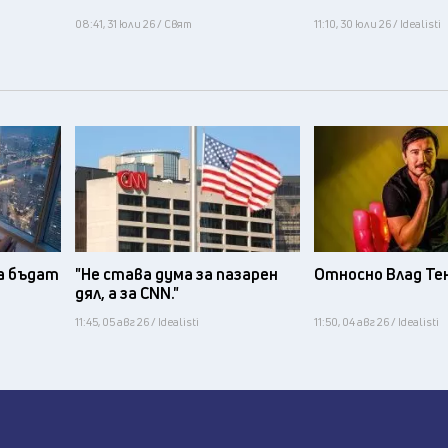
08:41, 31 юли 26 / Свят
11:10, 30 юли 26 / Idealisti
а бъдат
"Не става дума за пазарен
Относно Влад Те
дял, а за CNN."
11:45, 05 авг 26 / Idealisti
11:50, 04 авг 26 / Idealisti