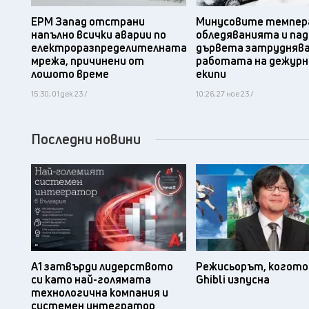
EРМ Запад отстрани
Минусовите темпер
напълно всички аварии по
обледяванията и па
електроразпределителната
дървета затрудняв
мрежа, причинени от
работата на дежур
лошото време
екипи
15:30, 01 дек 23 /
10:26, 27 ное 23 /
Последни новини
А1 затвърди лидерството
Режисьорът, когото 
си като най-голямата
Ghibli изпусна
технологична компания и
системен интегратор