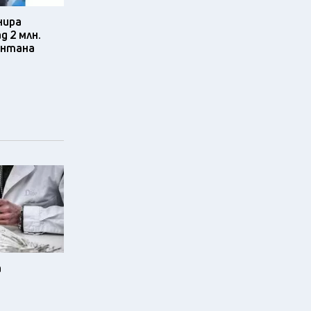
нира
д 2 млн.
онтана
а