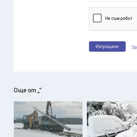
Изпращане
Пр
Още от „“