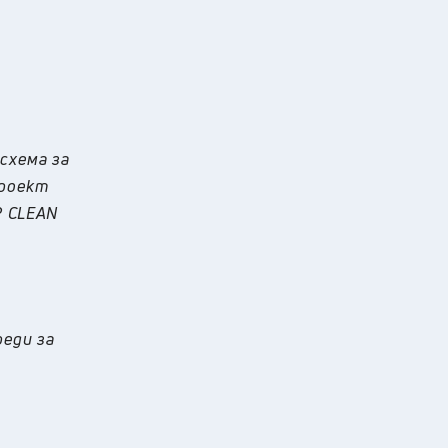
с
хема за
проект
P CLEAN
реди за