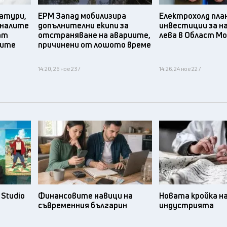
атури,
ЕРМ Запад мобилизира
Електрохолд пла
дналите
допълнителни екипи за
инвестиции за на
ат
отстраняване на авариите,
лева в Област М
ните
причинени от лошото време
14:20, 26 ное 23 /
14:26, 24 ное 22 /
Studio
Финансовите навици на
Новата кройка н
съвременния българин
индустрията