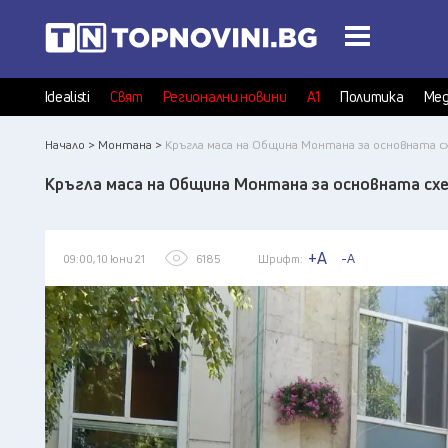
Idealisti
Свят
Регионални новини
А1
Политика
Мед
Начало >
Монтана >
Кръгла маса на Община Монтана за основната 
Кръгла маса на Община Монтана за основната сх
+A
-A
09:00, 10 юни 21
6185
Шрифт: