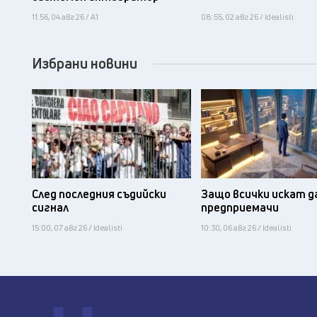
11:56, 04 авг 26 / А1
08:55, 02 авг 26 / Idealisti
Избрани новини
След последния съдийски
Защо всички искат д
сигнал
предприемачи
15:00, 07 авг 26 / Idealisti
10:30, 06 авг 26 / Idealisti