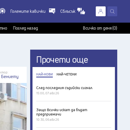
Големите кавички
Сблъсък
X
т
тно
Поглед назад
Всичко от деня (0)
Прочети още
ктор:
НАЙ-НОВИ
НАЙ-ЧЕТЕНИ
я Бениету
След последния съдийски сигнал
15:00, 07 авг 26
Защо всички искат да бъдат
предприемачи
10:30, 06 авг 26