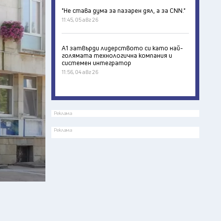
"Не става дума за пазарен дял, а за CNN."
11:45, 05 авг 26
А1 затвърди лидерството си като най-
голямата технологична компания и
системен интегратор
11:56, 04 авг 26
Реклама
Реклама