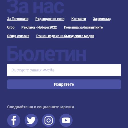
За нас
За Топновини
Редакционен екип
Контакти
За реклама
Urbo
Реклама - Избори 2022
Политика за бисквитките
Общи условия
Етичен кодекс на българските медии
Бюлетин
Изпратете
Следвайте ни в социалните мрежи