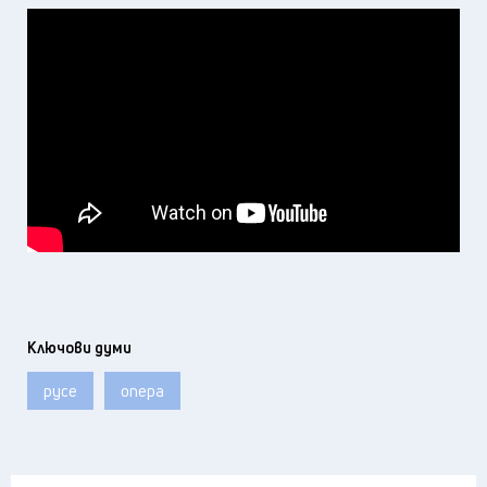
Ключови думи
русе
опера