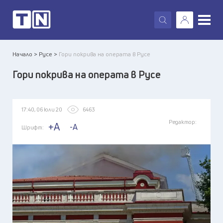
X
Начало >
Русе >
Гори покрива на операта в Русе
Гори покрива на операта в Русе
17:40, 06 юли 20
6463
Редактор:
+A
-A
Шрифт: