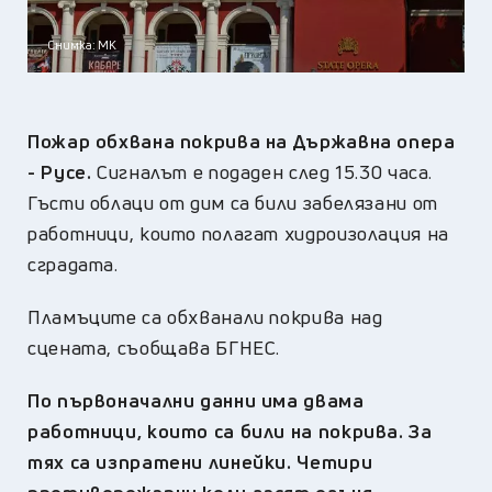
Снимка: МК
Пожар обхвана покрива на Държавна опера
- Русе.
Сигналът е подаден след 15.30 часа.
Гъсти облаци от дим са били забелязани от
работници, които полагат хидроизолация на
сградата.
Пламъците са обхванали покрива над
сцената, съобщава БГНЕС.
По първоначални данни има двама
работници, които са били на покрива. За
тях са изпратени линейки. Четири