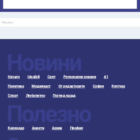
Реклама
Новини
Начало
Idealisti
Свят
Регионални новини
А1
Политика
Медиякаст
От редакторите
София
Култура
Спорт
Любопитно
Поглед назад
Полезно
Календар
Анкети
Архив
Профил