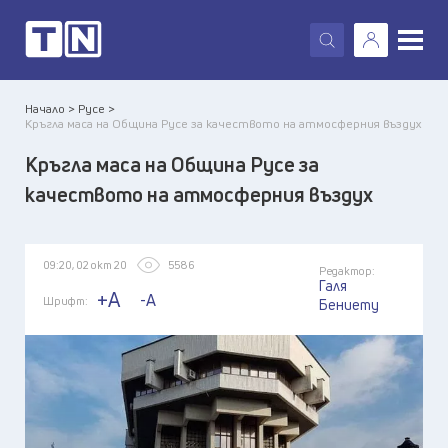
X
Начало >
Русе >
Кръгла маса на Община Русе за качеството на атмосферния въздух
Кръгла маса на Община Русе за
качеството на атмосферния въздух
09:20, 02 окт 20
5586
Редактор:
Галя
+A
-A
Шрифт:
Бениету