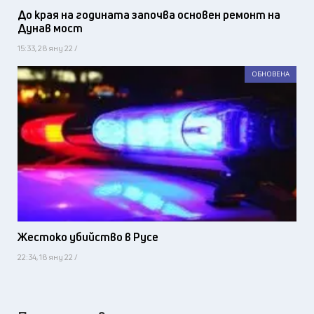
До края на годината започва основен ремонт на
Дунав мост
15:33, 28 яну 22 /
ОБНОВЕНА
Жестоко убийство в Русе
22:34, 18 яну 22 /