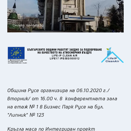
Снимка: novinata.bg
Община
Русе
организира на
06.10.2020
г.
/
вторник
/ от 1
6
.00 ч. в конферентната зала
на етаж № 1 в
Бизнес Парк Русе на бул.
"Липник" № 123
Кръгла маса по
Интегриран проект