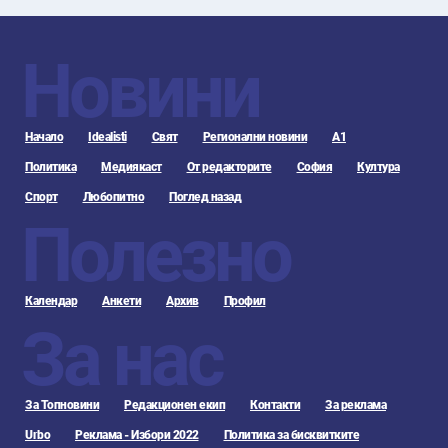
Новини
Начало
Idealisti
Свят
Регионални новини
А1
Политика
Медиякаст
От редакторите
София
Култура
Спорт
Любопитно
Поглед назад
Полезно
Календар
Анкети
Архив
Профил
За нас
За Топновини
Редакционен екип
Контакти
За реклама
Urbo
Реклама - Избори 2022
Политика за бисквитките