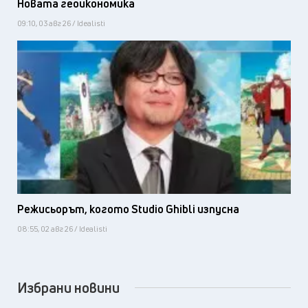
Новата геоикономика
09:10, 03 авг 26 / Idealisti
Режисьорът, когото Studio Ghibli изпусна
08:55, 02 авг 26 / Idealisti
Избрани новини