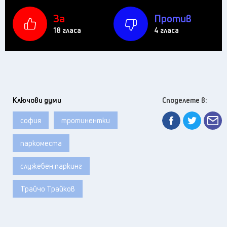
За
Против
18 гласа
4 гласа
Ключови думи
Споделете в:
софия
тротинентки
паркоместа
служебен паркинг
Трайчо Трайков