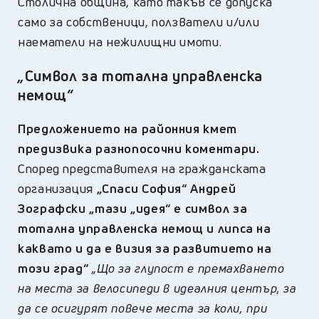
Столична община, като такъв се допуска
само за собственици, ползватели и/или
наематели на нежилищни имоти.
„
Символ за тотална управленска
немощ
“
Предложението на районния кмет
предизвика разнопосочни коментари.
Според представителя на гражданската
организация
„Спаси София“ Андрей
Зографски „тази „идея“ е символ за
тотална управленска немощ и липса на
каквато и да е визия за развитието на
този град“
„Що за глупост е премахването
на места за велосипеди в идеалния център, за
да се осигурят повече места за коли, при