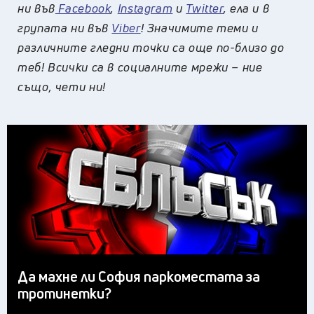
ни във
Facebook
,
Instagram
и
Twitter
, ела и в
групата ни във
Viber
! Значимите теми и
различните гледни точки са още по-близо до
теб! Всички са в социалните мрежи – ние
също, чети ни!
Да махне ли София паркоместата за
тротинетки?