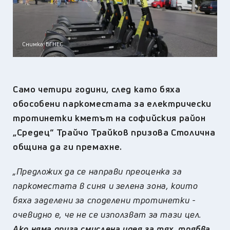
Снимка: БГНЕС
Само четири години, след като бяха
обособени паркоместата за електрически
тротинетки кметът на софийския район
„Средец“ Трайчо Трайков призова Столична
община да ги премахне.
„Предложих да се направи преоценка за
паркоместата в синя и зелена зона, които
бяха заделени за споделени тротинетки -
очевидно е, че не се използват за тази цел.
Ако няма друга смислена идея за тях, трябва