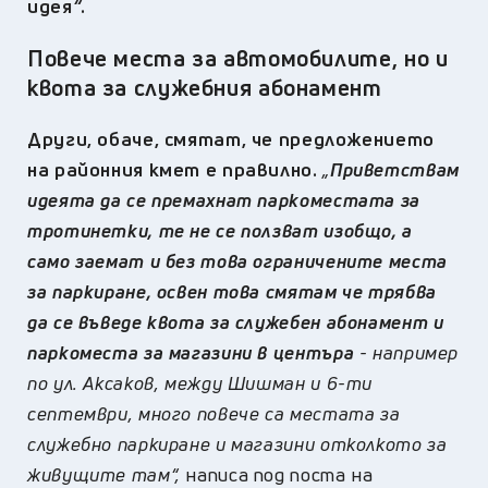
идея
“
.
Повече места за автомобилите, но и
квота за служебния абонамент
Други, обаче, смятат, че предложението
на районния кмет е правилно.
„
Приветствам
идеята да се премахнат паркоместата за
тротинетки, те не се ползват изобщо, а
само заемат и без това ограничените места
за паркиране, освен това смятам че трябва
да се въведе квота за служебен абонамент и
паркоместа за магазини в центъра
- например
по ул. Аксаков, между Шишман и 6-ти
септември, много повече са местата за
служебно паркиране и магазини отколкото за
живущите там“,
написа под поста на