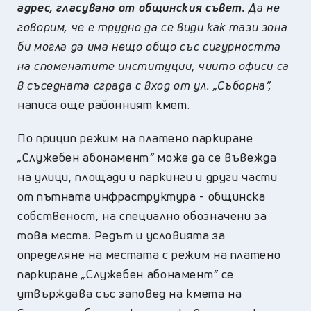
адрес, гласувано от общинския съвет.
Да не
говорим, че е трудно да се види как тази зона
би могла да има нещо общо със сигурността
на споменатите институции, чиито офиси са
в съседната сграда с вход от ул. „Съборна“,
написа още районният кмет.
По прицип режим на платено паркиране
„
Служебен абонамент
“
може да се въвежда
на улици, площади и паркинги и други части
от пътната инфраструктура - общинска
собственост, на специално обозначени за
това места. Редът и условията за
определяне на местата с режим на платено
паркиране
„
Служебен абонамент
“
се
утвърждава със заповед на кмета на