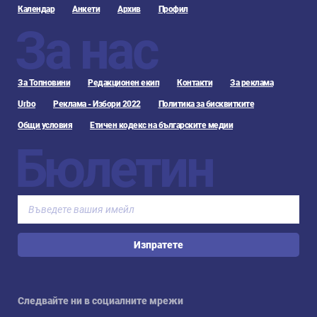
Календар
Анкети
Архив
Профил
За нас
За Топновини
Редакционен екип
Контакти
За реклама
Urbo
Реклама - Избори 2022
Политика за бисквитките
Общи условия
Етичен кодекс на българските медии
Бюлетин
Изпратете
Следвайте ни в социалните мрежи