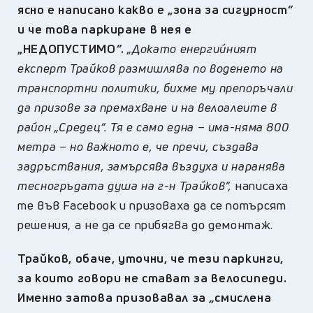
ясно е написано какво е „зона за сигурност
“
и че това паркиране в нея е
„НЕДОПУСТИМО
“
.
„Докато енергийният
експерт Трайков размишлява по воденето на
транспортни политики, бихме му препоръчали
да призове за премахване и на велоалеите в
район „Средец“. Тя е само една – има-няма 800
метра – но важното е, че пречи, създава
задръствания, замърсява въздуха и наранява
тесногръдата душа на г-н Трайков“,
написаха
те във Facebook и призоваха да се потърсят
решения, а не да се прибягва до демонтаж.
Трайков, обаче, уточни, че тези паркинги,
за които говори не стават за велосипеди.
Именно затова призовавал за
„
смислена