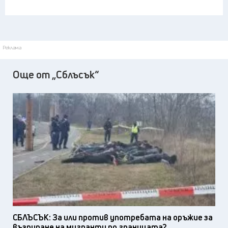
Реклама
Още от „Сблъсък“
СБЛЪСЪК: За или против употребата на оръжие за
възпиране на мигранти по границата?