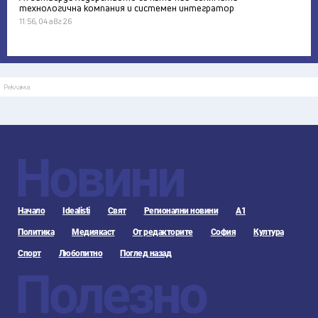
технологична компания и системен интегратор
11:56, 04 авг 26
Реклама
Новини
Начало
Idealisti
Свят
Регионални новини
А1
Политика
Медиякаст
От редакторите
София
Култура
Спорт
Любопитно
Поглед назад
Полезно