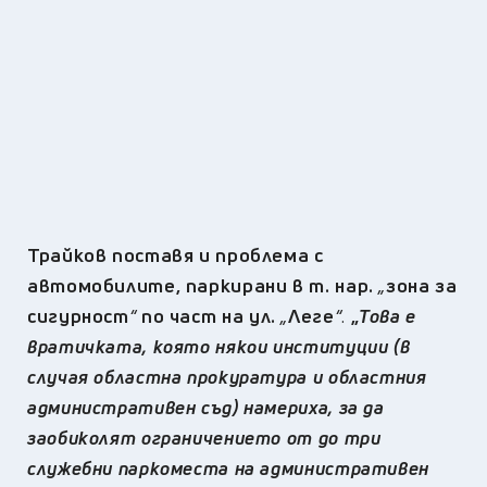
Трайков поставя и проблема с
автомобилите, паркирани в т. нар.
„
зона за
сигурност
“
по част на ул.
„
Леге
“
.
„
Това е
вратичката, която някои институции (в
случая областна прокуратура и областния
административен съд) намериха, за да
заобиколят ограничението от до три
служебни паркоместа на административен