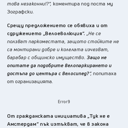
това незаконни!?“,
коментира под поста му
Зографски.
Срещу предложението се обявиха и от
сдружението „Велоеволюция“.
„Не се
ползват паркоместата, защото стойките не
са монтирани добре и колелата изчезват,
барабар с общинско имущество.
Защо не
опитате да подобрите велопаркирането и
достъпа до центъра с велосипед?
“,
попитаха
от огранизацията.
Error9
От гражданската инициатива „Тук не е
Амстердам“ пък изтъкват, че в закона