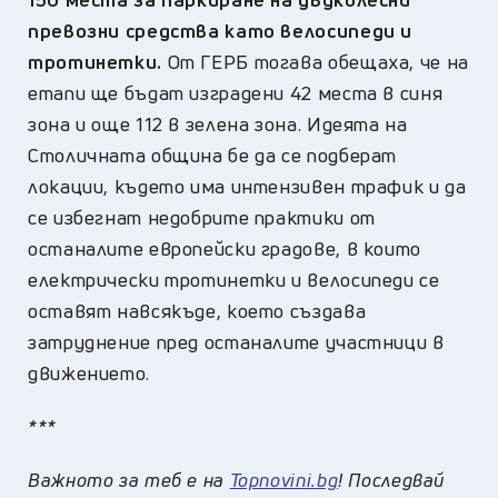
превозни средства като велосипеди и
тротинетки.
От ГЕРБ тогава обещаха, че на
етапи ще бъдат изградени 42 места в синя
зона и още 112 в зелена зона. Идеята на
Столичната община бе да се подберат
локации, където има интензивен трафик и да
се избегнат недобрите практики от
останалите европейски градове, в които
електрически тротинетки и велосипеди се
оставят навсякъде, което създава
затруднение пред останалите участници в
движението.
***
Важното за теб е на
Topnovini.bg
! Последвай