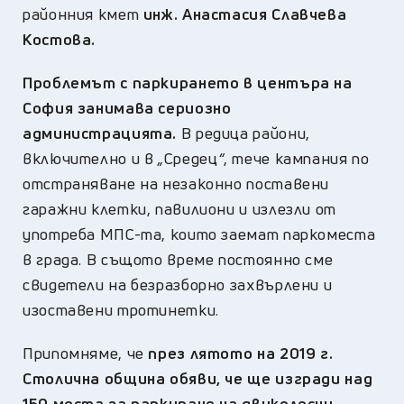
районния кмет
инж. Анастасия Славчева
Костова.
Проблемът с паркирането в центъра на
София занимава сериозно
администрацията.
В редица райони,
включително и в
„
Средец
“
, тече кампания по
отстраняване на незаконно поставени
гаражни клетки, павилиони и излезли от
употреба МПС-та, които заемат паркоместа
в града. В същото време постоянно сме
свидетели на безразборно захвърлени и
изоставени тротинетки.
Припомняме, че
през лятото на 2019 г.
Столична община обяви, че ще изгради над
150 места за паркиране на двуколесни