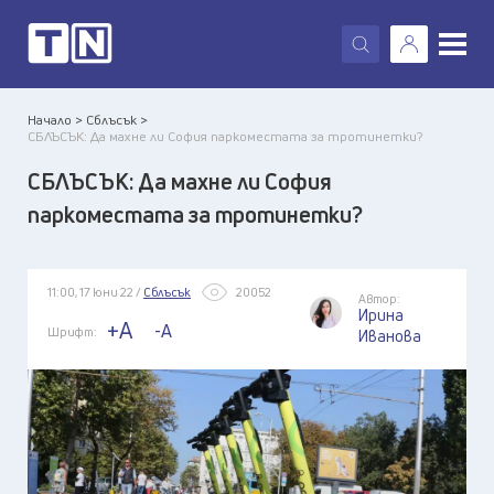
X
Начало >
Сблъсък >
СБЛЪСЪК: Да махне ли София паркоместата за тротинетки?
СБЛЪСЪК: Да махне ли София
паркоместата за тротинетки?
11:00, 17 юни 22 /
Сблъсък
20052
Автор:
Ирина
+A
-A
Шрифт:
Иванова