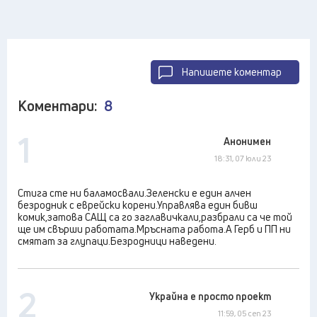
Напишете коментар
Коментари:
8
1
Анонимен
18:31, 07 юли 23
Стига сте ни баламосвали.Зеленски е един алчен
безродник с еврейски корени.Управлява един бивш
комик,затова САЩ са го заглавичкали,разбрали са че той
ще им свърши работата.Мръсната работа.А Герб и ПП ни
смятат за глупаци.Безродници наведени.
2
Украйна е просто проект
11:59, 05 сеп 23