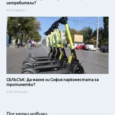
изтребители?
11:10, 11 авг 22 /
СБЛЪСЪК: Да махне ли София паркоместата за
тротинетки?
11:00, 17 юни 22 /
Последни новини