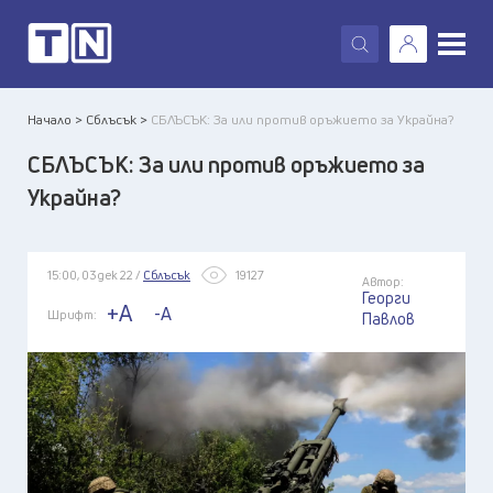
X
Начало >
Сблъсък >
СБЛЪСЪК: За или против оръжието за Украйна?
СБЛЪСЪК: За или против оръжието за
Украйна?
15:00, 03 дек 22 /
Сблъсък
19127
Автор:
Георги
+A
-A
Шрифт:
Павлов