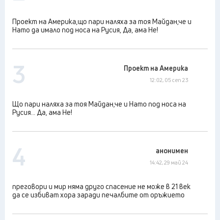
Проект на Америка,що пари наляха за тоя Майдан,че и
Нато да имало под носа на Русия, Да, ама Не!
3
Проект на Америка
12:02, 05 сеп 23
Що пари наляха за тоя Майдан,че и Нато под носа на
Русия... Да, ама Не!
4
анонимен
14:42, 29 май 24
преговори и мир няма друго спасение не може в 21 век
да се избиват хора заради печалбите от оръжието