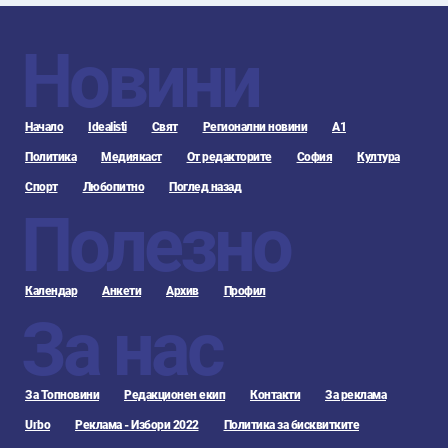
Новини
Начало
Idealisti
Свят
Регионални новини
А1
Политика
Медиякаст
От редакторите
София
Култура
Спорт
Любопитно
Поглед назад
Полезно
Календар
Анкети
Архив
Профил
За нас
За Топновини
Редакционен екип
Контакти
За реклама
Urbo
Реклама - Избори 2022
Политика за бисквитките