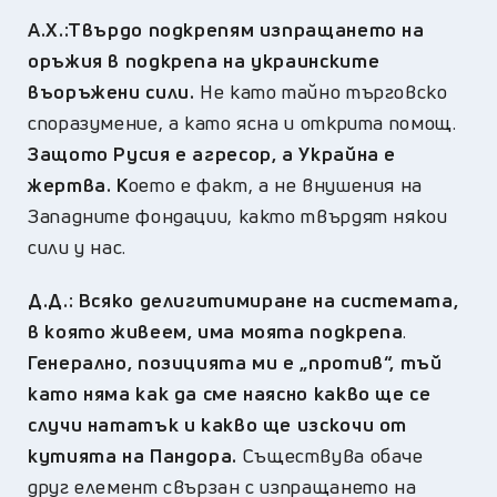
А.Х.:
Твърдо подкрепям изпращането на
оръжия в подкрепа на украинските
въоръжени сили.
Не като тайно търговско
споразумение, а като ясна и открита помощ.
Защото Русия е агресор, а Украйна е
жертва. К
оето е факт, а не внушения на
Западните фондации, както твърдят някои
сили у нас.
Д.Д.:
Всяко делигитимиране на системата,
в която живеем, има моята подкрепа
.
Генерално, позицията ми е „против“, тъй
като няма как да сме наясно какво ще се
случи нататък и какво ще изскочи от
кутията на Пандора.
Съществува обаче
друг елемент свързан с изпращането на