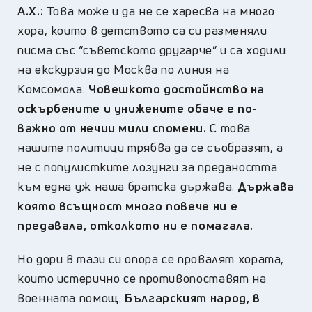
А.Х.:
Това може и да не се харесва на много
хора, които в детството са си разменяли
писма със “съветското другарче” и са ходили
на екскурзия до Москва по линия на
Комсомола.
Човешкото достойнство на
оскърбените и унижените обаче е по-
важно от нечии мили спомени.
С това
нашите политици трябва да се съобразят, а
не с популистките лозунги за предаността
към една уж наша братска държава.
Държава
която всъщност много повече ни е
предавала, отколкото ни е помагала.
Но дори в тази си опора се провалят хората,
които истерично се противопоставят на
военната помощ.
Българският народ, в