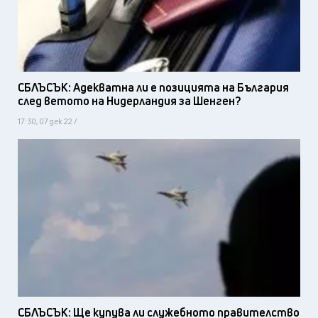
СБЛЪСЪК: Адекватна ли е позицията на България
след ветото на Нидерландия за Шенген?
17:30, 07 дек 22 /
СБЛЪСЪК: Ще купува ли служебното правителство