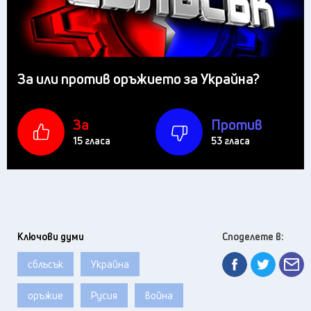
За или против оръжието за Украйна?
За
Против
15 гласа
53 гласа
Ключови думи
Споделете в:
сблъсък
Украйна
оръжие
Русия
война