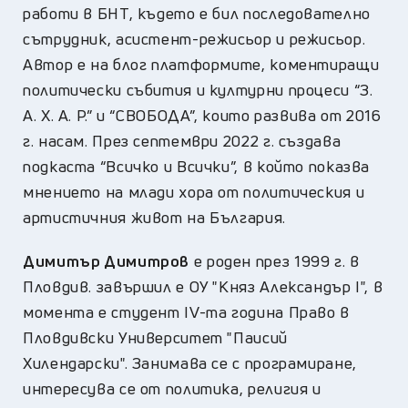
работи в БНТ, където е бил последователно
сътрудник, асистент-режисьор и режисьор.
Автор е на блог платформите, коментиращи
политически събития и културни процеси “З.
А. Х. А. Р.” и “СВОБОДА”, които развива от 2016
г. насам. През септември 2022 г. създава
подкаста “Всичко и Всички”, в който показва
мнението на млади хора от политическия и
артистичния живот на България.
Димитър Димитров
е роден през 1999 г. в
Пловдив. завършил е ОУ "Княз Александър I", в
момента е студент IV-та година Право в
Пловдивски Университет "Паисий
Хилендарски". Занимава се с програмиране,
интересува се от политика, религия и