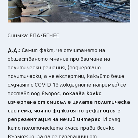
Снимка: ЕПА/БГНЕС
Д.Д.:
Самия факт, че отчитането на
общественото мнение при взимане на
политически решения, (подчертано
политически, а не експертни, какъвто беше
случаят с COVID-19 локдауните например) се
поставя под въпрос,
показва колко
изчерпана от смисъл е цялата политическа
система, чиято функция по дефиниция е
репрезентация на нечий интерес.
И след
като политическата класа прави всичко
възможно, за да се разграничи от