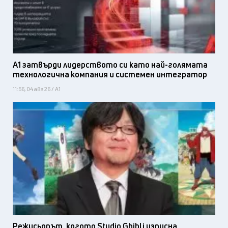
А1 затвърди лидерството си като най-голямата
технологична компания и системен интегратор
11:56, 04 авг 26 / А1
Режисьорът, когото Studio Ghibli изпусна