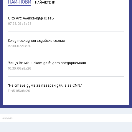
НАЙ-НОВИ
НАЙ-ЧЕТЕНИ
Gito Art: Александър Юзев
07:25, 09 авг 26
След последния съдийски сигнал
15:00, 07 авг 26
Защо всички искат да бъдат предприемачи
10:30, 06 авг 26
"Не става дума за пазарен дял, а за CNN."
11:45, 05 авг 26
Реклама