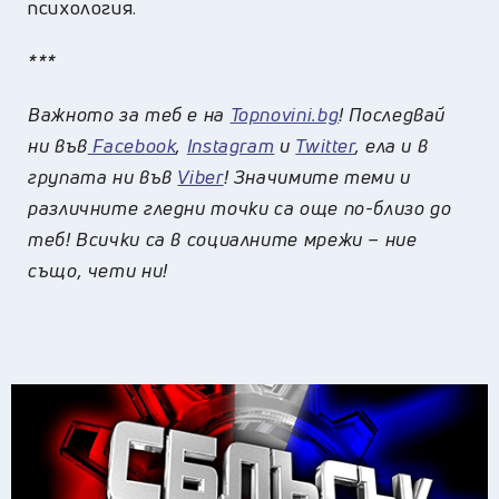
психология.
***
Важното за теб е на
Topnovini.bg
! Последвай
ни във
Facebook
,
Instagram
и
Twitter
, ела и в
групата ни във
Viber
! Значимите теми и
различните гледни точки са още по-близо до
теб! Всички са в социалните мрежи – ние
също, чети ни!