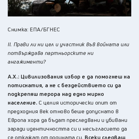
Снимка: ЕПА/БГНЕС
II. Прави ли ни цел и участник във войната или
потвърждава партньорските ни
ангажименти?
А.Х.:
Цивилизования избор е да помогнеш на
потиснатия, а не с бездействието си да
подкрепяш терора над едно мирно
население.
С целия исторически опит от
предходния век отново беше допуснато в
Европа хора да бъдат преследвани и убивани
заради идентичността си и несъгласието да
се откажат от родината си.
Всеки следващ