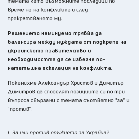
темата като възможните последици по
време на на конфликта и след
прекратяването му.
Решението неминуемо трябва да
балансира между нуждата от подкрепа на
украинското правителство и
необходимостта да се избегне по-
нататъшна ескалация на конфликта.
Поканихме Александър Христов и Димитър
Димитров да споделят позициите си по три
въпроса свързани с темата съответно "за" и
"против".
I. За или против оръжието за Украйна?