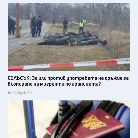
СБЛЪСЪК: За или против употребата на оръжие за
възпиране на мигранти по границата?
16:25, 13 дек 22 /