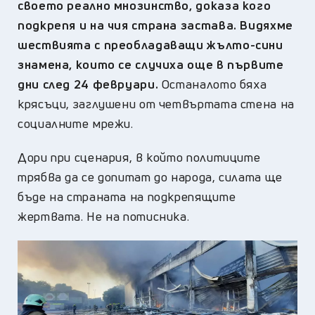
своето реално мнозинство, доказа кого
подкрепя и на чия страна застава. Видяхме
шествията с преобладаващи жълто-сини
знамена, които се случиха още в първите
дни след 24 февруари.
Останалото бяха
крясъци, заглушени от четвъртата стена на
социалните мрежи.
Дори при сценария, в който политиците
трябва да се допитат до народа, силата ще
бъде на страната на подкрепящите
жертвата. Не на потисника.