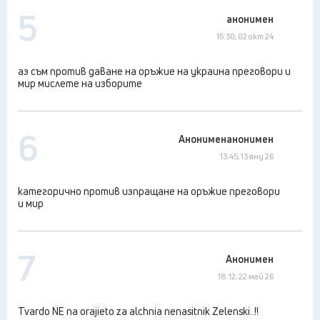
5
анонимен
15:30, 02 окт 24
аз съм против даване на оръжие на украина преговори и
мир мислете на изборите
6
Анонименанонимен
13:45, 13 яну 26
категорично против изпращане на оръжие преговори
и мир
7
Анонимен
18:12, 22 май 26
Tvardo NE na orajieto za alchnia nenasitnik Zelenski..!!