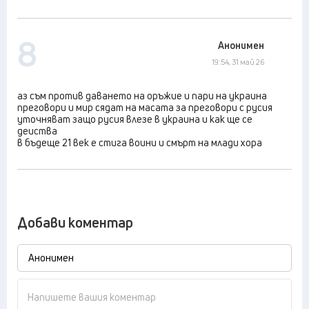
8
Анонимен
19:54, 31 май 26
аз съм против даването на оръжие и пари на украина
преговори и мир сядат на масата за преговори с русия
уточняват защо русия влезе в украина и как ще се
деиства
в бъдеще 21 век е стига воини и смърт на млади хора
Добави коментар