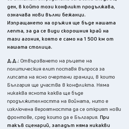
ден, в който този конфликт продължава,
означава нови вълни бежанци.
Изпращането на оръжия ще бъде нашата
лепта, за да се види скорошния край на
тази агония, която е само на 1 500 км от
нашата столица.
Д.Д.:
Отвързването на ръцете на
политическия елит поставя въпроса за
липсата на ясно очертани граници, в които
България ще участва в конфликта. Няма
никаква яснота каква ще бъде
продължителността на войната, нито е
изключена вероятността да се открият нови
фронтове, сред които да е България.
При
такъв сценарий, западът няма никакви