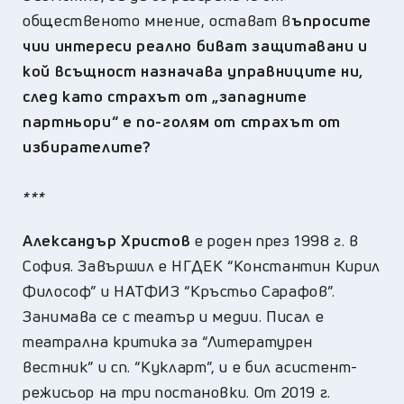
общественото мнение, остават в
ъпросите
чии интереси реално биват защитавани и
кой всъщност назначава управниците ни,
след като страхът от „западните
партньори“ е по-голям от страхът от
избирателите?
***
Александър Христов
е роден през 1998 г. в
София. Завършил e НГДЕК “Константин Кирил
Философ” и НАТФИЗ “Кръстьо Сарафов”.
Занимава се с театър и медии. Писал е
театрална критика за “Литературен
вестник” и сп. “Кукларт”, и е бил асистент-
режисьор на три постановки. От 2019 г.