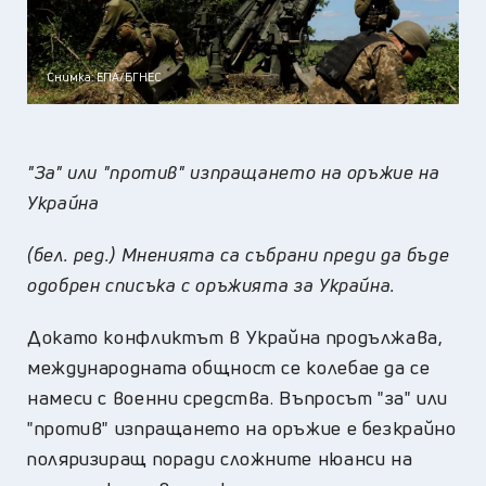
Снимка: ЕПА/БГНЕС
"За" или "против" изпращането на оръжие на
Украйна
(бел. ред.) Мненията са събрани преди да бъде
одобрен списъка с оръжията за Украйна.
Докато конфликтът в Украйна продължава,
международната общност се колебае да се
намеси с военни средства. Въпросът "за" или
"против" изпращането на оръжие е безкрайно
поляризиращ поради сложните нюанси на